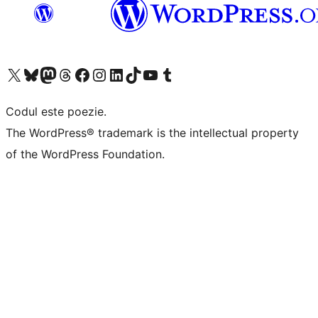
Mergi la contul nostru X (fost Twitter)
Vizitează contul nostru Bluesky
Vizitează contul nostru Mastodon
Vizitează contul nostru Threads
Vizitează pagina noastră Facebook
Vizitează-ne pe Instagram
Vizitează-ne pe LinkedIn
Vizitează contul nostru TikTok
Vizitează canalul nostru YouTube
Vizitează contul nostru Tumblr
Codul este poezie.
The WordPress® trademark is the intellectual property
of the WordPress Foundation.