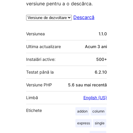
versiune pentru a o descărca.
Descarcă
Meta
Versiunea
1.1.0
Ultima actualizare
Acum
3 ani
Instalări active:
500+
Testat până la
6.2.10
Versiune PHP
5.6 sau mai recentă
Limbă
English (US)
Etichete
addon
column
express
single