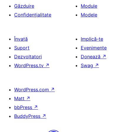
Găzduire
Module
Confidențialitate
Modele
Învață
Implică-te
Suport
Evenimente
Dezvoltatori
Donează
↗
WordPress.tv
↗
Swag
↗
WordPress.com
↗
Matt
↗
bbPress
↗
BuddyPress
↗