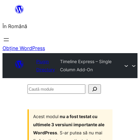
Sari
la
În Română
conținut
Obține WordPress
Plugin
Timeline Express – Single
Directory
Column Add-On
Caută
module
Acest modul
nu a fost testat cu
ultimele 3 versiuni importante ale
WordPress
. S-ar putea să nu mai