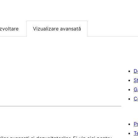
zvoltare
Vizualizare avansată
D
Șt
G
C
P
T