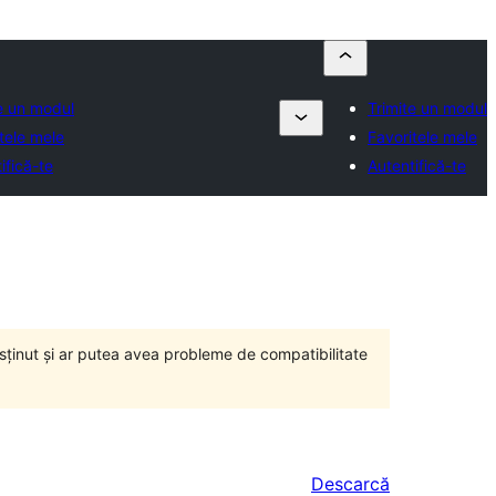
e un modul
Trimite un modul
tele mele
Favoritele mele
ifică-te
Autentifică-te
susținut și ar putea avea probleme de compatibilitate
Descarcă