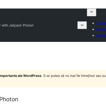
Trimit
 with Jetpack Photon
Favori
Autent
i importante ale WordPress
. S-ar putea să nu mai fie întreținut sau 
 Photon