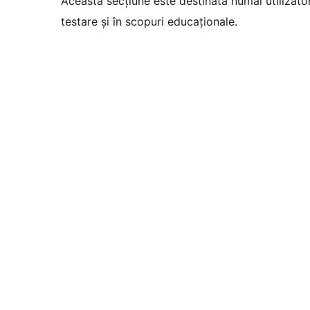
Această secțiune este destinată numai utilizatori
testare și în scopuri educaționale.