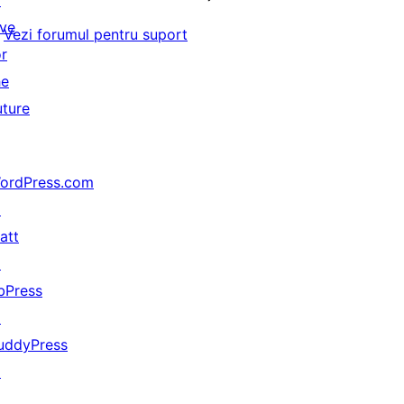
↗
ive
Vezi forumul pentru suport
or
he
uture
ordPress.com
↗
att
↗
bPress
↗
uddyPress
↗