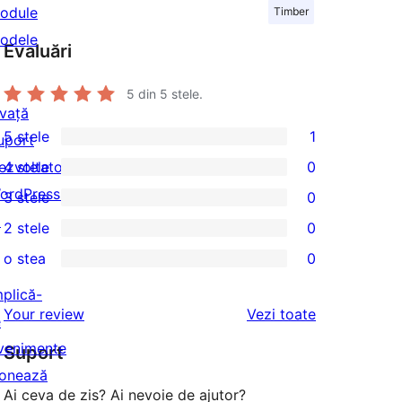
odule
Timber
odele
Evaluări
5
din 5 stele.
nvață
5 stele
1
uport
1
ezvoltatori
4 stele
0
5
0
ordPress.tv
3 stele
0
–
4
0
↗
2 stele
0
recenzie
–
3
0
(stele)
o stea
0
recenzii
–
2
0
(stele)
recenzii
–
mplică-
1
recenziile
Your review
Vezi toate
(stele)
recenzii
e
–
(stele)
venimente
Suport
recenzii
onează
(stele)
Ai ceva de zis? Ai nevoie de ajutor?