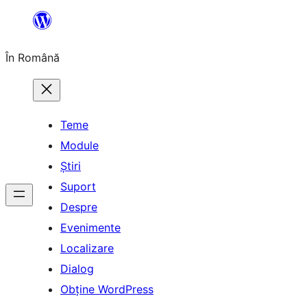
Sari
la
În Română
conținut
Teme
Module
Știri
Suport
Despre
Evenimente
Localizare
Dialog
Obține WordPress