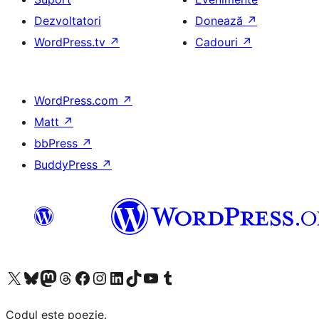
Dezvoltatori
Donează
↗
WordPress.tv
↗
Cadouri
↗
WordPress.com
↗
Matt
↗
bbPress
↗
BuddyPress
↗
Mergi la contul nostru X (fost Twitter)
Vizitează contul nostru Bluesky
Vizitează contul nostru Mastodon
Vizitează contul nostru Threads
Vizitează pagina noastră Facebook
Vizitează-ne pe Instagram
Vizitează-ne pe LinkedIn
Vizitează contul nostru TikTok
Vizitează canalul nostru YouTube
Vizitează contul nostru Tumblr
Codul este poezie.