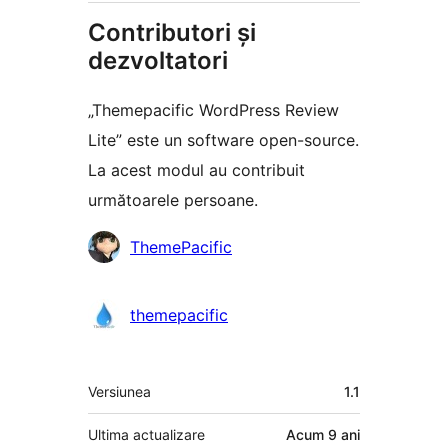
Contributori și
dezvoltatori
„Themepacific WordPress Review
Lite” este un software open-source.
La acest modul au contribuit
următoarele persoane.
Contributori
ThemePacific
themepacific
Meta
Versiunea
1.1
Ultima actualizare
Acum
9 ani