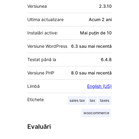
Meta
Versiunea
2.3.10
Ultima actualizare
Acum
2 ani
Instalări active:
Mai puțin de 10
Versiune WordPress
6.3 sau mai recentă
Testat până la
6.4.8
Versiune PHP
8.0 sau mai recentă
Limbă
English (US)
Etichete
sales tax
tax
taxes
woocommerce
Evaluări