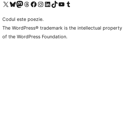
Mergi la contul nostru X (fost Twitter)
Vizitează contul nostru Bluesky
Vizitează contul nostru Mastodon
Vizitează contul nostru Threads
Vizitează pagina noastră Facebook
Vizitează-ne pe Instagram
Vizitează-ne pe LinkedIn
Vizitează contul nostru TikTok
Vizitează canalul nostru YouTube
Vizitează contul nostru Tumblr
Codul este poezie.
The WordPress® trademark is the intellectual property
of the WordPress Foundation.