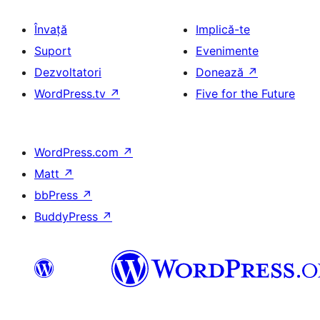
Învață
Implică-te
Suport
Evenimente
Dezvoltatori
Donează
↗
WordPress.tv
↗
Five for the Future
WordPress.com
↗
Matt
↗
bbPress
↗
BuddyPress
↗