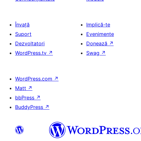
Învață
Implică-te
Suport
Evenimente
Dezvoltatori
Donează
↗
WordPress.tv
↗
Swag
↗
WordPress.com
↗
Matt
↗
bbPress
↗
BuddyPress
↗