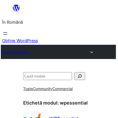
Sari
la
În Română
conținut
Obține WordPress
Plugin Directory
Caută
Toate
Community
Commercial
Etichetă modul:
wpessential