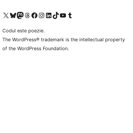
Mergi la contul nostru X (fost Twitter)
Vizitează contul nostru Bluesky
Vizitează contul nostru Mastodon
Vizitează contul nostru Threads
Vizitează pagina noastră Facebook
Vizitează-ne pe Instagram
Vizitează-ne pe LinkedIn
Vizitează contul nostru TikTok
Vizitează canalul nostru YouTube
Vizitează contul nostru Tumblr
Codul este poezie.
The WordPress® trademark is the intellectual property
of the WordPress Foundation.