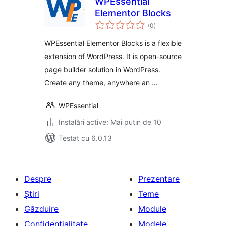
WPEssential
Elementor Blocks
total
(0
)
aprecieri
WPEssential Elementor Blocks is a flexible
extension of WordPress. It is open-source
page builder solution in WordPress.
Create any theme, anywhere an …
WPEssential
Instalări active: Mai puțin de 10
Testat cu 6.0.13
Despre
Prezentare
Știri
Teme
Găzduire
Module
Confidențialitate
Modele