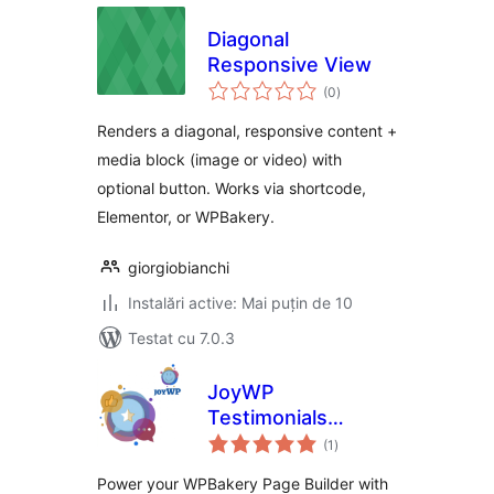
Diagonal
Responsive View
total
(0
)
aprecieri
Renders a diagonal, responsive content +
media block (image or video) with
optional button. Works via shortcode,
Elementor, or WPBakery.
giorgiobianchi
Instalări active: Mai puțin de 10
Testat cu 7.0.3
JoyWP
Testimonials
total
Addons For
(1
)
aprecieri
WPBakery Page
Power your WPBakery Page Builder with
Builder