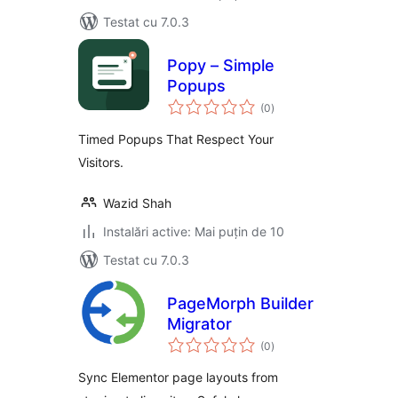
Testat cu 7.0.3
Popy – Simple
Popups
total
(0
)
aprecieri
Timed Popups That Respect Your
Visitors.
Wazid Shah
Instalări active: Mai puțin de 10
Testat cu 7.0.3
PageMorph Builder
Migrator
total
(0
)
aprecieri
Sync Elementor page layouts from