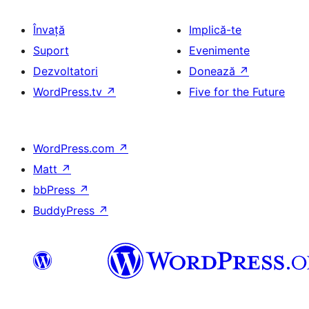
Învață
Implică-te
Suport
Evenimente
Dezvoltatori
Donează
↗
WordPress.tv
↗
Five for the Future
WordPress.com
↗
Matt
↗
bbPress
↗
BuddyPress
↗