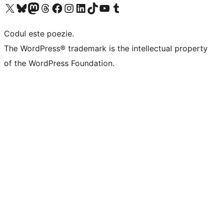
Mergi la contul nostru X (fost Twitter)
Vizitează contul nostru Bluesky
Vizitează contul nostru Mastodon
Vizitează contul nostru Threads
Vizitează pagina noastră Facebook
Vizitează-ne pe Instagram
Vizitează-ne pe LinkedIn
Vizitează contul nostru TikTok
Vizitează canalul nostru YouTube
Vizitează contul nostru Tumblr
Codul este poezie.
The WordPress® trademark is the intellectual property
of the WordPress Foundation.