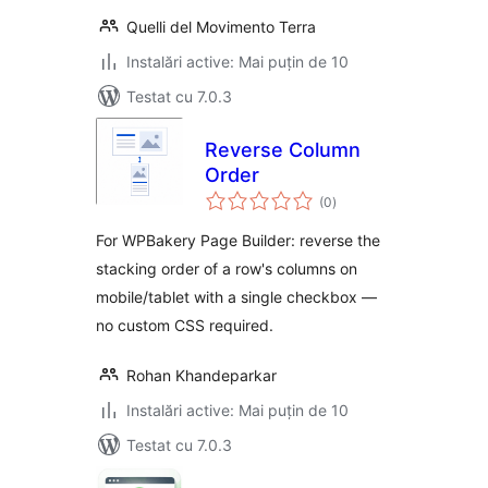
Quelli del Movimento Terra
Instalări active: Mai puțin de 10
Testat cu 7.0.3
Reverse Column
Order
total
(0
)
aprecieri
For WPBakery Page Builder: reverse the
stacking order of a row's columns on
mobile/tablet with a single checkbox —
no custom CSS required.
Rohan Khandeparkar
Instalări active: Mai puțin de 10
Testat cu 7.0.3