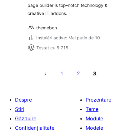
page builder is top-notch technology &
creative IT addons.
themebon
Instalări active: Mai puțin de 10
Testat cu 5.7.15
Paginație
articole
1
2
3
Despre
Prezentare
Știri
Teme
Găzduire
Module
Confidențialitate
Modele