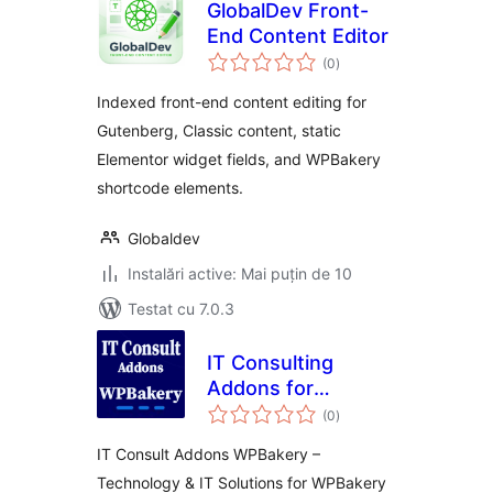
GlobalDev Front-
End Content Editor
total
(0
)
aprecieri
Indexed front-end content editing for
Gutenberg, Classic content, static
Elementor widget fields, and WPBakery
shortcode elements.
Globaldev
Instalări active: Mai puțin de 10
Testat cu 7.0.3
IT Consulting
Addons for
total
WPBakery
(0
)
aprecieri
IT Consult Addons WPBakery –
Technology & IT Solutions for WPBakery