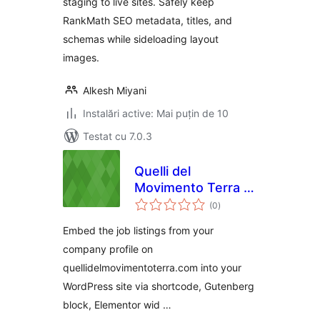
staging to live sites. Safely keep
RankMath SEO metadata, titles, and
schemas while sideloading layout
images.
Alkesh Miyani
Instalări active: Mai puțin de 10
Testat cu 7.0.3
Quelli del
Movimento Terra |
total
Cerco Offro Lavoro
(0
)
aprecieri
Embed the job listings from your
company profile on
quellidelmovimentoterra.com into your
WordPress site via shortcode, Gutenberg
block, Elementor wid …