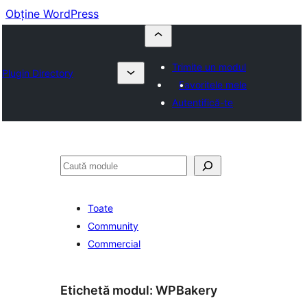
Obține WordPress
Trimite un modul
Plugin Directory
Favoritele mele
Autentifică-te
Caută
Toate
Community
Commercial
Etichetă modul:
WPBakery