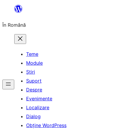
Sari
la
În Română
conținut
Teme
Module
Știri
Suport
Despre
Evenimente
Localizare
Dialog
Obține WordPress