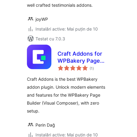
well crafted testimonials addons.
joyWP
Instalări active: Mai puțin de 10
Testat cu 7.0.3
Craft Addons for
WPBakery Page
total
Builder
(1
)
aprecieri
Craft Addons is the best WPBakery
addon plugin. Unlock modern elements
and features for the WPBakery Page
Builder (Visual Composer), with zero
setup.
Perin Dağ
Instalări active: Mai puțin de 10