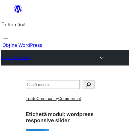
Sari
la
În Română
conținut
Obține WordPress
Plugin Directory
Caută
Toate
Community
Commercial
Etichetă modul:
wordpress
responsive slider