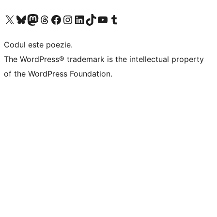
Mergi la contul nostru X (fost Twitter)
Vizitează contul nostru Bluesky
Vizitează contul nostru Mastodon
Vizitează contul nostru Threads
Vizitează pagina noastră Facebook
Vizitează-ne pe Instagram
Vizitează-ne pe LinkedIn
Vizitează contul nostru TikTok
Vizitează canalul nostru YouTube
Vizitează contul nostru Tumblr
Codul este poezie.
The WordPress® trademark is the intellectual property
of the WordPress Foundation.