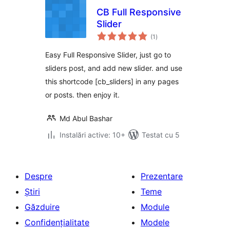
CB Full Responsive
Slider
total
(1
)
aprecieri
Easy Full Responsive Slider, just go to
sliders post, and add new slider. and use
this shortcode [cb_sliders] in any pages
or posts. then enjoy it.
Md Abul Bashar
Instalări active: 10+
Testat cu 5
Despre
Prezentare
Știri
Teme
Găzduire
Module
Confidențialitate
Modele