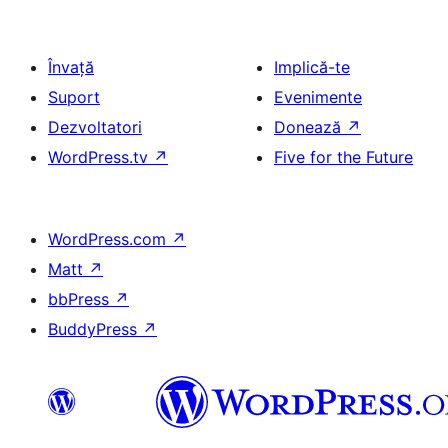
Învață
Implică-te
Suport
Evenimente
Dezvoltatori
Donează
↗
WordPress.tv
↗
Five for the Future
WordPress.com
↗
Matt
↗
bbPress
↗
BuddyPress
↗