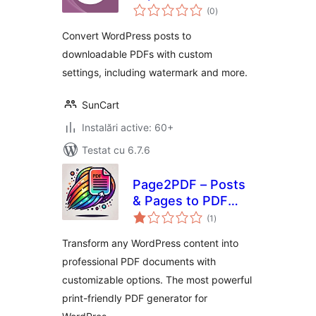
total
(0
)
aprecieri
Convert WordPress posts to
downloadable PDFs with custom
settings, including watermark and more.
SunCart
Instalări active: 60+
Testat cu 6.7.6
Page2PDF – Posts
& Pages to PDF
total
Converter
(1
)
aprecieri
Transform any WordPress content into
professional PDF documents with
customizable options. The most powerful
print-friendly PDF generator for