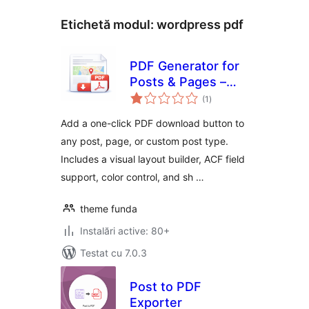
Etichetă modul:
wordpress pdf
PDF Generator for
Posts & Pages –
total
Export Any Post
(1
)
aprecieri
Type to PDF
Add a one-click PDF download button to
any post, page, or custom post type.
Includes a visual layout builder, ACF field
support, color control, and sh …
theme funda
Instalări active: 80+
Testat cu 7.0.3
Post to PDF
Exporter