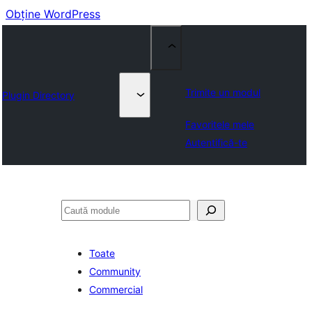
Obține WordPress
Trimite un modul
Plugin Directory
Favoritele mele
Autentifică-te
Caută
Toate
Community
Commercial