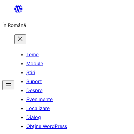
Sari
la
În Română
conținut
Teme
Module
Știri
Suport
Despre
Evenimente
Localizare
Dialog
Obține WordPress