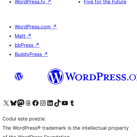
WordPress.tv
↗
Five for the Future
WordPress.com
↗
Matt
↗
bbPress
↗
BuddyPress
↗
Mergi la contul nostru X (fost Twitter)
Vizitează contul nostru Bluesky
Vizitează contul nostru Mastodon
Vizitează contul nostru Threads
Vizitează pagina noastră Facebook
Vizitează-ne pe Instagram
Vizitează-ne pe LinkedIn
Vizitează contul nostru TikTok
Vizitează canalul nostru YouTube
Vizitează contul nostru Tumblr
Codul este poezie.
The WordPress® trademark is the intellectual property