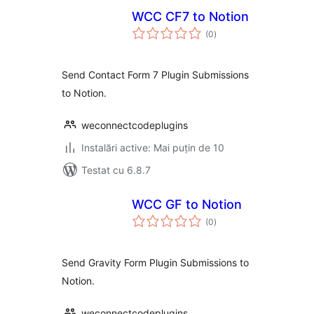
WCC CF7 to Notion
total
(0
)
aprecieri
Send Contact Form 7 Plugin Submissions
to Notion.
weconnectcodeplugins
Instalări active: Mai puțin de 10
Testat cu 6.8.7
WCC GF to Notion
total
(0
)
aprecieri
Send Gravity Form Plugin Submissions to
Notion.
weconnectcodeplugins