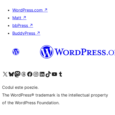
WordPress.com
↗
Matt
↗
bbPress
↗
BuddyPress
↗
Mergi la contul nostru X (fost Twitter)
Vizitează contul nostru Bluesky
Vizitează contul nostru Mastodon
Vizitează contul nostru Threads
Vizitează pagina noastră Facebook
Vizitează-ne pe Instagram
Vizitează-ne pe LinkedIn
Vizitează contul nostru TikTok
Vizitează canalul nostru YouTube
Vizitează contul nostru Tumblr
Codul este poezie.
The WordPress® trademark is the intellectual property
of the WordPress Foundation.