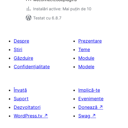
Instalări active: Mai puțin de 10
Testat cu 6.8.7
Despre
Prezentare
Știri
Teme
Găzduire
Module
Confidențialitate
Modele
Învață
Implică-te
Suport
Evenimente
Dezvoltatori
Donează
↗
WordPress.tv
↗
Swag
↗