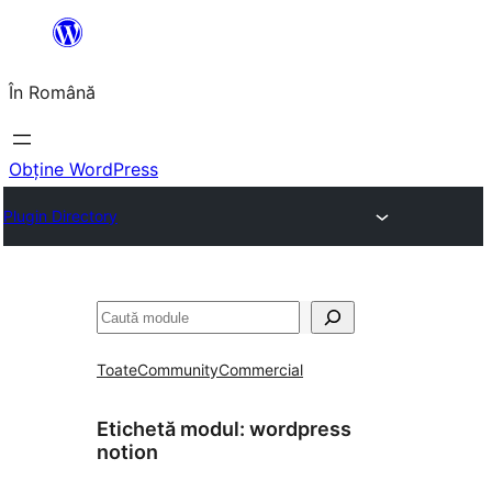
Sari
la
În Română
conținut
Obține WordPress
Plugin Directory
Caută
Toate
Community
Commercial
Etichetă modul:
wordpress
notion