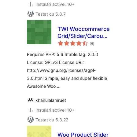
Instalări active: 10+
Testat cu 6.8.7
TWI Woocommerce
Grid/Slider/Carousel
total
Lite
(6
)
aprecieri
Requires PHP: 5.6 Stable tag: 2.0.0
License: GPLv3 License URI:
http://www.gnu.org/licenses/agpl-
3.0.html Simple, easy and super flexible
Awesome Woo …
khairulalamruet
Instalări active: 10+
Testat cu 5.3.22
Woo Product Slider