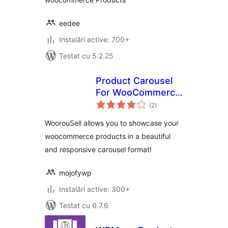
eedee
Instalări active: 700+
Testat cu 5.2.25
Product Carousel
For WooCommerce
total
– WoorouSell
(2
)
aprecieri
WoorouSell allows you to showcase your
woocommerce products in a beautiful
and responsive carousel format!
mojofywp
Instalări active: 300+
Testat cu 6.7.6