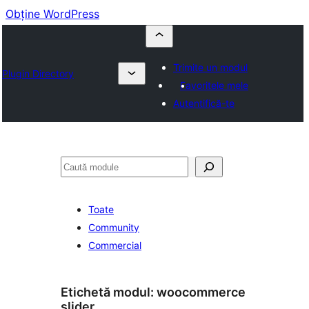
Obține WordPress
Trimite un modul
Plugin Directory
Favoritele mele
Autentifică-te
Caută
Toate
Community
Commercial
Etichetă modul:
woocommerce
slider