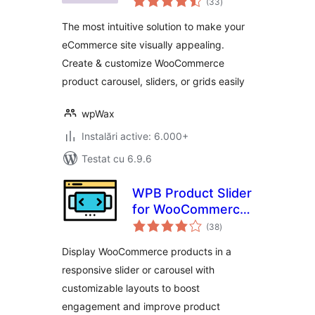
Ultimate for
(33
)
aprecieri
WooCommerce
The most intuitive solution to make your
eCommerce site visually appealing.
Create & customize WooCommerce
product carousel, sliders, or grids easily
wpWax
Instalări active: 6.000+
Testat cu 6.9.6
WPB Product Slider
for WooCommerce
total
– Responsive
(38
)
aprecieri
Product Carousel &
Display WooCommerce products in a
Showcase
responsive slider or carousel with
customizable layouts to boost
engagement and improve product