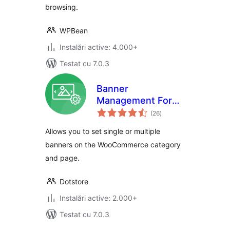
browsing.
WPBean
Instalări active: 4.000+
Testat cu 7.0.3
Banner
Management For
total
WooCommerce
(26
)
aprecieri
Allows you to set single or multiple
banners on the WooCommerce category
and page.
Dotstore
Instalări active: 2.000+
Testat cu 7.0.3