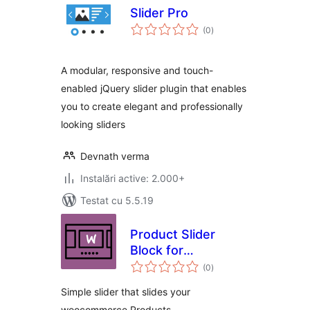
Slider Pro
total
(0
)
aprecieri
A modular, responsive and touch-
enabled jQuery slider plugin that enables
you to create elegant and professionally
looking sliders
Devnath verma
Instalări active: 2.000+
Testat cu 5.5.19
Product Slider
Block for
total
WooCommerce
(0
)
aprecieri
Simple slider that slides your
woocommerce Products