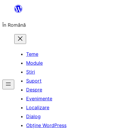
Sari
la
În Română
conținut
Teme
Module
Știri
Suport
Despre
Evenimente
Localizare
Dialog
Obține WordPress