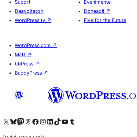
Suport
Evenimente
Dezvoltatori
Donează
↗
WordPress.tv
↗
Five for the Future
WordPress.com
↗
Matt
↗
bbPress
↗
BuddyPress
↗
Mergi la contul nostru X (fost Twitter)
Vizitează contul nostru Bluesky
Vizitează contul nostru Mastodon
Vizitează contul nostru Threads
Vizitează pagina noastră Facebook
Vizitează-ne pe Instagram
Vizitează-ne pe LinkedIn
Vizitează contul nostru TikTok
Vizitează canalul nostru YouTube
Vizitează contul nostru Tumblr