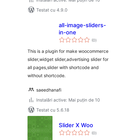
Testat cu 4.9.0
all-image-sliders-
in-one
total
(0
)
aprecieri
This is a plugin for make woocommerce
slider,widget slider,advertising slider for
all pages,slider with shortcode and
without shortcode.
saeedhanafi
Instalări active: Mai puțin de 10
Testat cu 5.6.18
Slider X Woo
total
(0
)
aprecieri