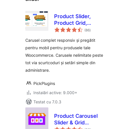
Product Slider,
Product Grid,
total
Product Masonry
(86
)
aprecieri
Carusel complet responsiv și pregătit
pentru mobil pentru produsele tale
Woocommerce. Carusele nelimitate peste
tot via scurtcoduri și setări simple din
administrare.
PickPlugins
Instalări active: 9.000+
Testat cu 7.0.3
Product Carousel
Slider & Grid
total