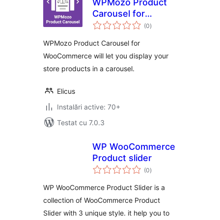
WPMozo Product
Carousel for
total
WooCommerce
(0
)
aprecieri
WPMozo Product Carousel for
WooCommerce will let you display your
store products in a carousel.
Elicus
Instalări active: 70+
Testat cu 7.0.3
WP WooCommerce
Product slider
total
(0
)
aprecieri
WP WooCommerce Product Slider is a
collection of WooCommerce Product
Slider with 3 unique style. it help you to