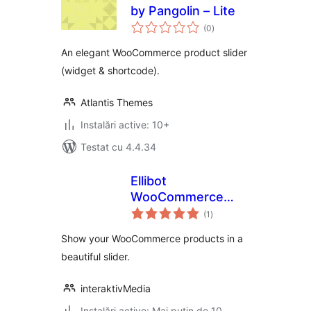
by Pangolin – Lite
total
(0
)
aprecieri
An elegant WooCommerce product slider
(widget & shortcode).
Atlantis Themes
Instalări active: 10+
Testat cu 4.4.34
Ellibot
WooCommerce
total
Slider
(1
)
aprecieri
Show your WooCommerce products in a
beautiful slider.
interaktivMedia
Instalări active: Mai puțin de 10