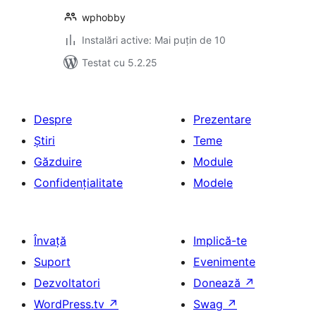
wphobby
Instalări active: Mai puțin de 10
Testat cu 5.2.25
Despre
Prezentare
Știri
Teme
Găzduire
Module
Confidențialitate
Modele
Învață
Implică-te
Suport
Evenimente
Dezvoltatori
Donează
↗
WordPress.tv
↗
Swag
↗