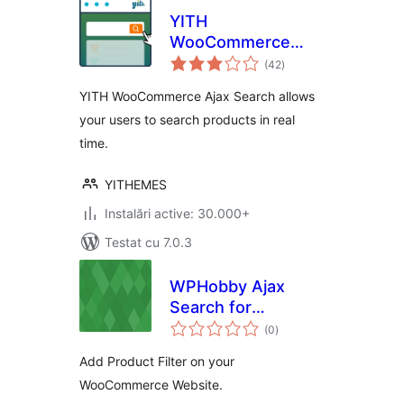
YITH
WooCommerce
total
Ajax Search
(42
)
aprecieri
YITH WooCommerce Ajax Search allows
your users to search products in real
time.
YITHEMES
Instalări active: 30.000+
Testat cu 7.0.3
WPHobby Ajax
Search for
total
WooCommerce
(0
)
aprecieri
Add Product Filter on your
WooCommerce Website.