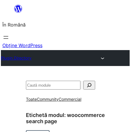
Sari
la
În Română
conținut
Obține WordPress
Plugin Directory
Caută
Toate
Community
Commercial
Etichetă modul:
woocommerce
search page