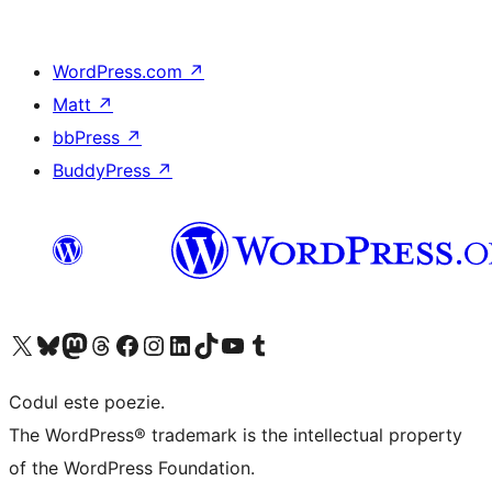
WordPress.com
↗
Matt
↗
bbPress
↗
BuddyPress
↗
Mergi la contul nostru X (fost Twitter)
Vizitează contul nostru Bluesky
Vizitează contul nostru Mastodon
Vizitează contul nostru Threads
Vizitează pagina noastră Facebook
Vizitează-ne pe Instagram
Vizitează-ne pe LinkedIn
Vizitează contul nostru TikTok
Vizitează canalul nostru YouTube
Vizitează contul nostru Tumblr
Codul este poezie.
The WordPress® trademark is the intellectual property
of the WordPress Foundation.