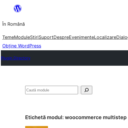
Sari
la
În Română
conținut
Teme
Module
Știri
Suport
Despre
Evenimente
Localizare
Dialo
Obține WordPress
Plugin Directory
Caută
Etichetă modul:
woocommerce multistep 