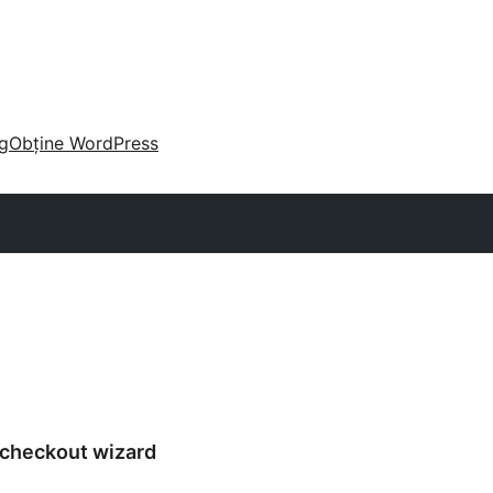
g
Obține WordPress
checkout wizard