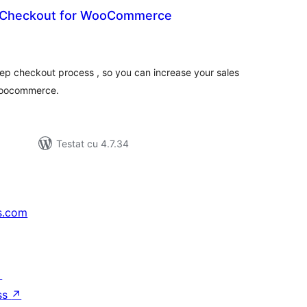
p Checkout for WooCommerce
tal
recieri
step checkout process , so you can increase your sales
 woocommerce.
Testat cu 4.7.34
s.com
↗
ss
↗