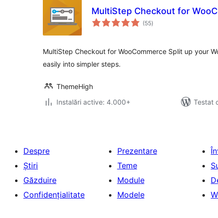
MultiStep Checkout for Wo
total
(55
)
aprecieri
MultiStep Checkout for WooCommerce Split up your
easily into simpler steps.
ThemeHigh
Instalări active: 4.000+
Testat 
Despre
Prezentare
Î
Știri
Teme
S
Găzduire
Module
D
Confidențialitate
Modele
W