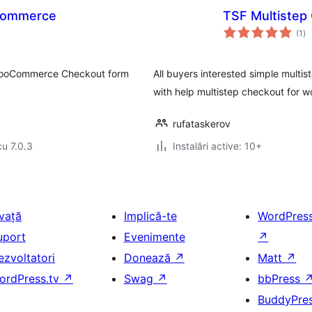
oCommerce
TSF Multiste
to
(1
)
ap
 WooCommerce Checkout form
All buyers interested simple multi
with help multistep checkout for
rufataskerov
cu 7.0.3
Instalări active: 10+
nvață
Implică-te
WordPres
uport
Evenimente
↗
ezvoltatori
Donează
↗
Matt
↗
ordPress.tv
↗
Swag
↗
bbPress
BuddyPre