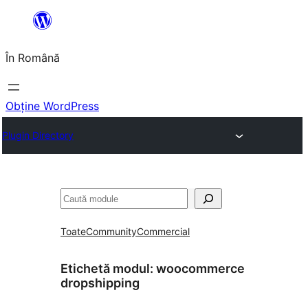
Sari
la
În Română
conținut
Obține WordPress
Plugin Directory
Caută
Toate
Community
Commercial
Etichetă modul:
woocommerce
dropshipping