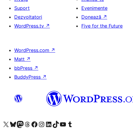
Suport
Evenimente
Dezvoltatori
Donează
↗
WordPress.tv
↗
Five for the Future
WordPress.com
↗
Matt
↗
bbPress
↗
BuddyPress
↗
Mergi la contul nostru X (fost Twitter)
Vizitează contul nostru Bluesky
Vizitează contul nostru Mastodon
Vizitează contul nostru Threads
Vizitează pagina noastră Facebook
Vizitează-ne pe Instagram
Vizitează-ne pe LinkedIn
Vizitează contul nostru TikTok
Vizitează canalul nostru YouTube
Vizitează contul nostru Tumblr