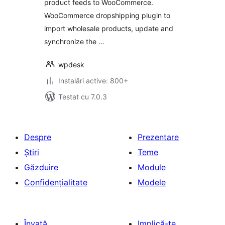
product feeds to WooCommerce.
WooCommerce dropshipping plugin to
import wholesale products, update and
synchronize the …
wpdesk
Instalări active: 800+
Testat cu 7.0.3
Despre
Prezentare
Știri
Teme
Găzduire
Module
Confidențialitate
Modele
Învață
Implică-te