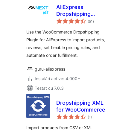
AliExpress
Dropshipping
total
Plugin for
(51
)
aprecieri
WooCommerce
Use the WooCommerce Dropshipping
Stores
Plugin for AliExpress to import products,
reviews, set flexible pricing rules, and
automate order fulfillment.
guru-aliexpress
Instalări active: 4.000+
Testat cu 7.0.3
Dropshipping XML
for WooCommerce
total
(11
)
aprecieri
Import products from CSV or XML