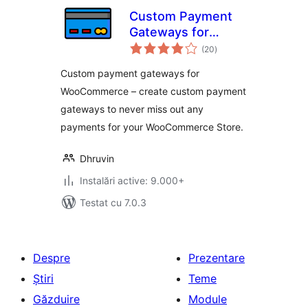
Custom Payment
Gateways for
total
WooCommerce
(20
)
aprecieri
Custom payment gateways for
WooCommerce – create custom payment
gateways to never miss out any
payments for your WooCommerce Store.
Dhruvin
Instalări active: 9.000+
Testat cu 7.0.3
Despre
Prezentare
Știri
Teme
Găzduire
Module