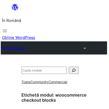
Sari
la
În Română
conținut
Obține WordPress
Plugin Directory
Caută
Toate
Community
Commercial
Etichetă modul:
woocommerce
checkout blocks