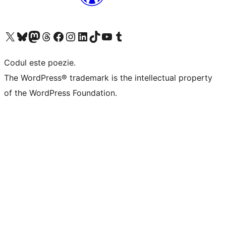
Mergi la contul nostru X (fost Twitter)
Vizitează contul nostru Bluesky
Vizitează contul nostru Mastodon
Vizitează contul nostru Threads
Vizitează pagina noastră Facebook
Vizitează-ne pe Instagram
Vizitează-ne pe LinkedIn
Vizitează contul nostru TikTok
Vizitează canalul nostru YouTube
Vizitează contul nostru Tumblr
Codul este poezie.
The WordPress® trademark is the intellectual property
of the WordPress Foundation.