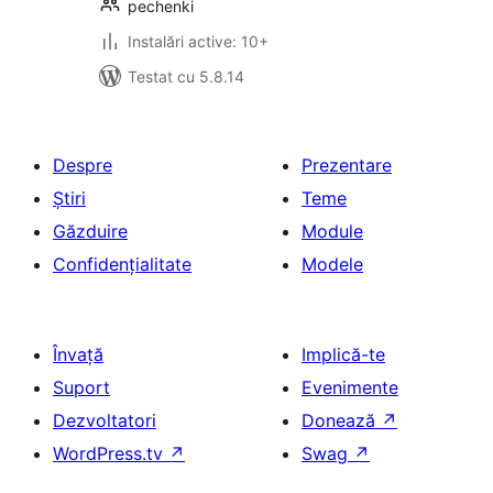
pechenki
Instalări active: 10+
Testat cu 5.8.14
Despre
Prezentare
Știri
Teme
Găzduire
Module
Confidențialitate
Modele
Învață
Implică-te
Suport
Evenimente
Dezvoltatori
Donează
↗
WordPress.tv
↗
Swag
↗