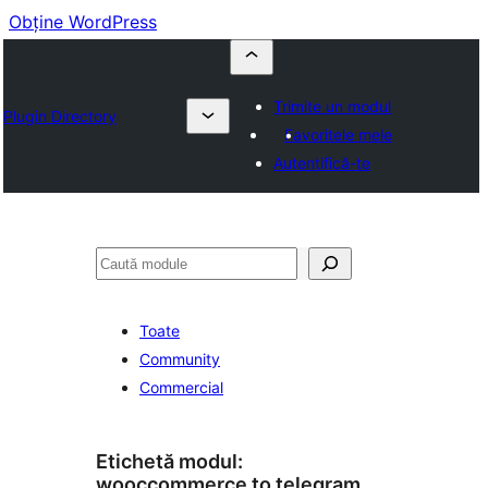
Obține WordPress
Trimite un modul
Plugin Directory
Favoritele mele
Autentifică-te
Caută
Toate
Community
Commercial
Etichetă modul:
wooccommerce to telegram