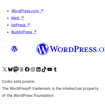
WordPress.com
↗
Matt
↗
bbPress
↗
BuddyPress
↗
Mergi la contul nostru X (fost Twitter)
Vizitează contul nostru Bluesky
Vizitează contul nostru Mastodon
Vizitează contul nostru Threads
Vizitează pagina noastră Facebook
Vizitează-ne pe Instagram
Vizitează-ne pe LinkedIn
Vizitează contul nostru TikTok
Vizitează canalul nostru YouTube
Vizitează contul nostru Tumblr
Codul este poezie.
The WordPress® trademark is the intellectual property
of the WordPress Foundation.