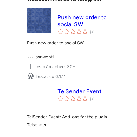
Push new order to
social SW
total
(0
)
aprecieri
Push new order to social SW
sonwebtl
Instalări active: 30+
Testat cu 6.1.11
TelSender Event
total
(0
)
aprecieri
TelSender Event: Add-ons for the plugin
Telsender