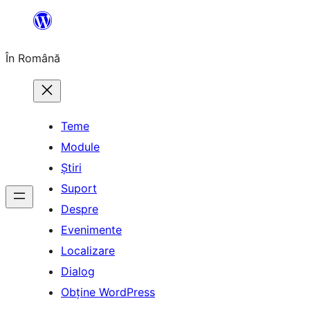
Sari
la
În Română
conținut
Teme
Module
Știri
Suport
Despre
Evenimente
Localizare
Dialog
Obține WordPress