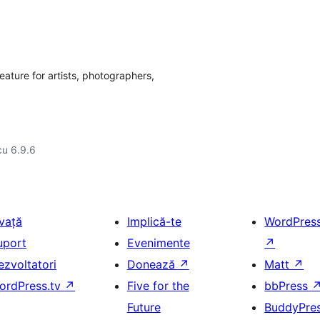
eature for artists, photographers,
cu 6.9.6
nvață
Implică-te
WordPres
uport
Evenimente
↗
ezvoltatori
Donează
↗
Matt
↗
ordPress.tv
↗
Five for the
bbPress
Future
BuddyPre