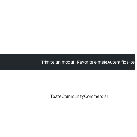
Trimite un modul
Favoritele mele
Autentifică-te
Toate
Community
Commercial