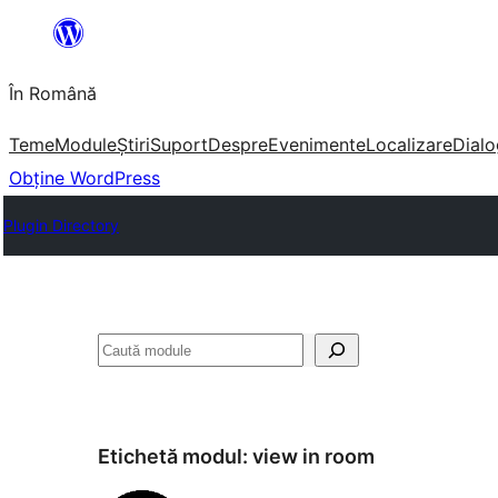
Sari
la
În Română
conținut
Teme
Module
Știri
Suport
Despre
Evenimente
Localizare
Dialo
Obține WordPress
Plugin Directory
Caută
Etichetă modul:
view in room