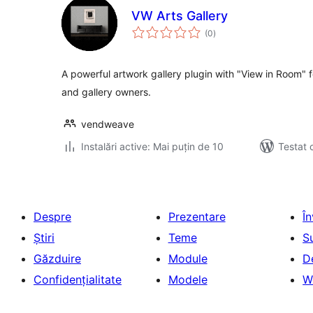
VW Arts Gallery
total
(0
)
aprecieri
A powerful artwork gallery plugin with "View in Room" f
and gallery owners.
vendweave
Instalări active: Mai puțin de 10
Testat 
Despre
Prezentare
Î
Știri
Teme
S
Găzduire
Module
D
Confidențialitate
Modele
W