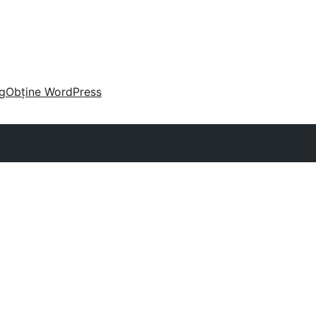
g
Obține WordPress