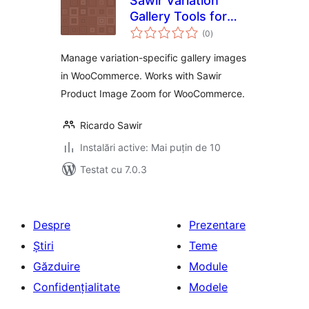
Sawir Variation
Gallery Tools for
total
WooCommerce
(0
)
aprecieri
Manage variation-specific gallery images
in WooCommerce. Works with Sawir
Product Image Zoom for WooCommerce.
Ricardo Sawir
Instalări active: Mai puțin de 10
Testat cu 7.0.3
Despre
Prezentare
Știri
Teme
Găzduire
Module
Confidențialitate
Modele