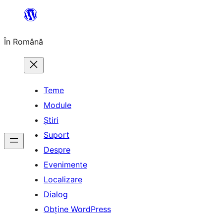
Sari
la
În Română
conținut
Teme
Module
Știri
Suport
Despre
Evenimente
Localizare
Dialog
Obține WordPress