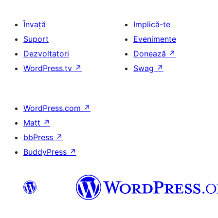
Învață
Implică-te
Suport
Evenimente
Dezvoltatori
Donează
↗
WordPress.tv
↗
Swag
↗
WordPress.com
↗
Matt
↗
bbPress
↗
BuddyPress
↗