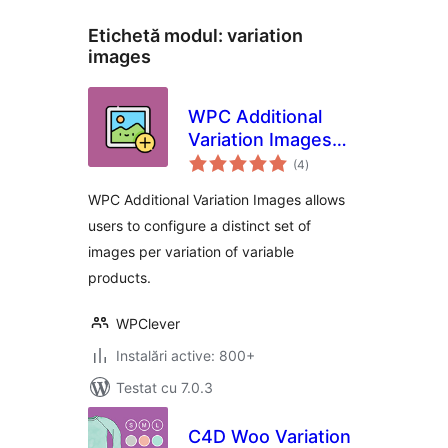
Etichetă modul:
variation
images
WPC Additional
Variation Images
total
for WooCommerce
(4
)
aprecieri
WPC Additional Variation Images allows
users to configure a distinct set of
images per variation of variable
products.
WPClever
Instalări active: 800+
Testat cu 7.0.3
C4D Woo Variation