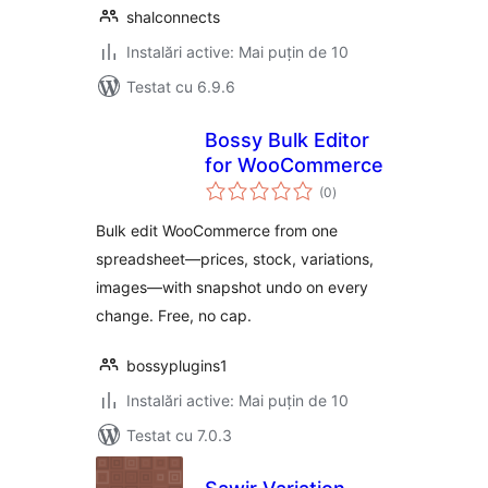
shalconnects
Instalări active: Mai puțin de 10
Testat cu 6.9.6
Bossy Bulk Editor
for WooCommerce
total
(0
)
aprecieri
Bulk edit WooCommerce from one
spreadsheet—prices, stock, variations,
images—with snapshot undo on every
change. Free, no cap.
bossyplugins1
Instalări active: Mai puțin de 10
Testat cu 7.0.3