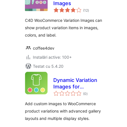
Images
total
(12
)
aprecieri
C4D WooCommerce Variation Images can
show product variation items in images,
colors, and label.
coffee4dev
Instalări active: 100+
Testat cu 5.4.20
Dynamic Variation
Images for
total
WooCommerce
(0
)
aprecieri
Add custom images to WooCommerce
product variations with advanced gallery
layouts and multiple display styles.