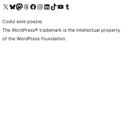
Mergi la contul nostru X (fost Twitter)
Vizitează contul nostru Bluesky
Vizitează contul nostru Mastodon
Vizitează contul nostru Threads
Vizitează pagina noastră Facebook
Vizitează-ne pe Instagram
Vizitează-ne pe LinkedIn
Vizitează contul nostru TikTok
Vizitează canalul nostru YouTube
Vizitează contul nostru Tumblr
Codul este poezie.
The WordPress® trademark is the intellectual property
of the WordPress Foundation.