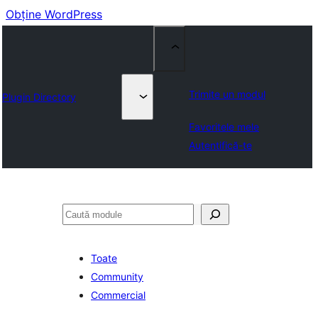
Obține WordPress
Trimite un modul
Plugin Directory
Favoritele mele
Autentifică-te
Caută
Toate
Community
Commercial