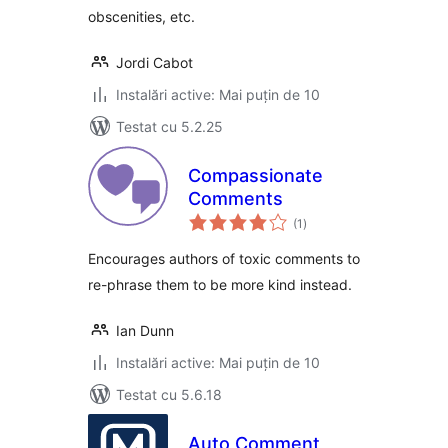
obscenities, etc.
Jordi Cabot
Instalări active: Mai puțin de 10
Testat cu 5.2.25
Compassionate
Comments
total
(1
)
aprecieri
Encourages authors of toxic comments to
re-phrase them to be more kind instead.
Ian Dunn
Instalări active: Mai puțin de 10
Testat cu 5.6.18
Auto Comment