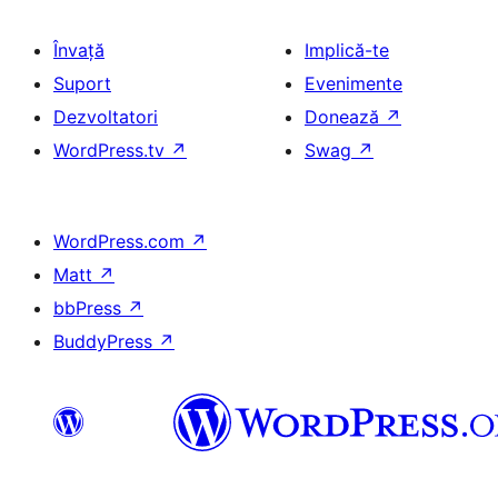
Învață
Implică-te
Suport
Evenimente
Dezvoltatori
Donează
↗
WordPress.tv
↗
Swag
↗
WordPress.com
↗
Matt
↗
bbPress
↗
BuddyPress
↗