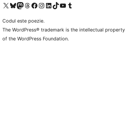
Mergi la contul nostru X (fost Twitter)
Vizitează contul nostru Bluesky
Vizitează contul nostru Mastodon
Vizitează contul nostru Threads
Vizitează pagina noastră Facebook
Vizitează-ne pe Instagram
Vizitează-ne pe LinkedIn
Vizitează contul nostru TikTok
Vizitează canalul nostru YouTube
Vizitează contul nostru Tumblr
Codul este poezie.
The WordPress® trademark is the intellectual property
of the WordPress Foundation.