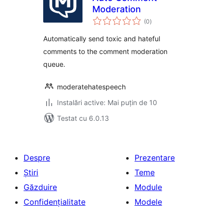
Moderation
total
(0
)
aprecieri
Automatically send toxic and hateful
comments to the comment moderation
queue.
moderatehatespeech
Instalări active: Mai puțin de 10
Testat cu 6.0.13
Despre
Prezentare
Știri
Teme
Găzduire
Module
Confidențialitate
Modele