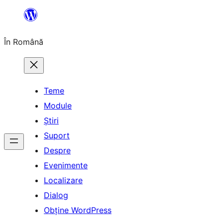
Sari
la
În Română
conținut
Teme
Module
Știri
Suport
Despre
Evenimente
Localizare
Dialog
Obține WordPress