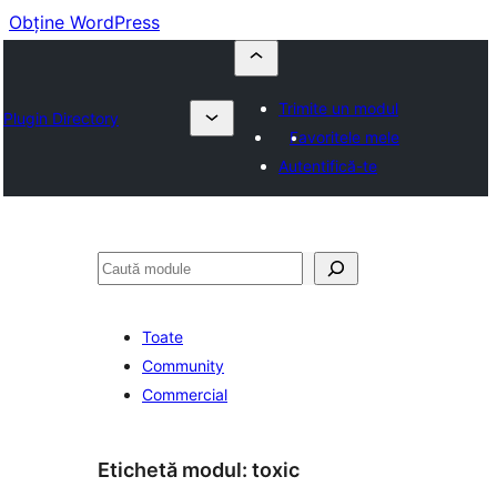
Obține WordPress
Trimite un modul
Plugin Directory
Favoritele mele
Autentifică-te
Caută
Toate
Community
Commercial
Etichetă modul:
toxic