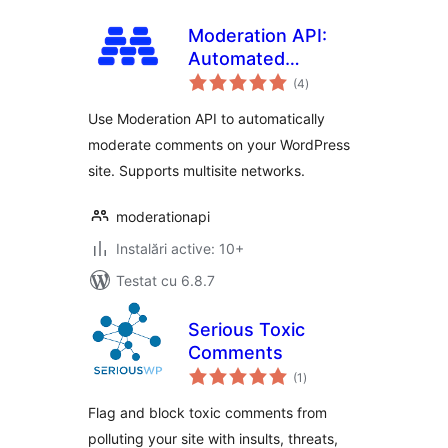
Moderation API:
Automated
total
Content
(4
)
aprecieri
Moderation
Use Moderation API to automatically
moderate comments on your WordPress
site. Supports multisite networks.
moderationapi
Instalări active: 10+
Testat cu 6.8.7
Serious Toxic
Comments
total
(1
)
aprecieri
Flag and block toxic comments from
polluting your site with insults, threats,