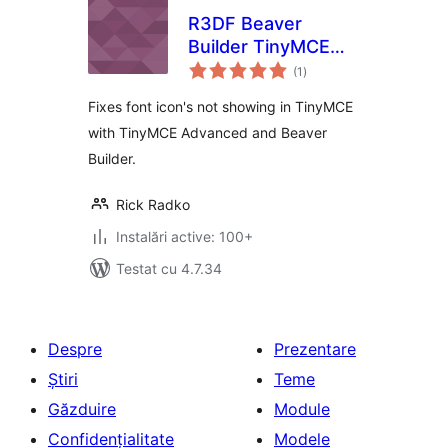
R3DF Beaver
Builder TinyMCE
total
Advanced Icon Fix
(1
)
aprecieri
Fixes font icon's not showing in TinyMCE
with TinyMCE Advanced and Beaver
Builder.
Rick Radko
Instalări active: 100+
Testat cu 4.7.34
Despre
Prezentare
Știri
Teme
Găzduire
Module
Confidențialitate
Modele