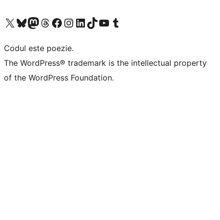
Mergi la contul nostru X (fost Twitter)
Vizitează contul nostru Bluesky
Vizitează contul nostru Mastodon
Vizitează contul nostru Threads
Vizitează pagina noastră Facebook
Vizitează-ne pe Instagram
Vizitează-ne pe LinkedIn
Vizitează contul nostru TikTok
Vizitează canalul nostru YouTube
Vizitează contul nostru Tumblr
Codul este poezie.
The WordPress® trademark is the intellectual property
of the WordPress Foundation.