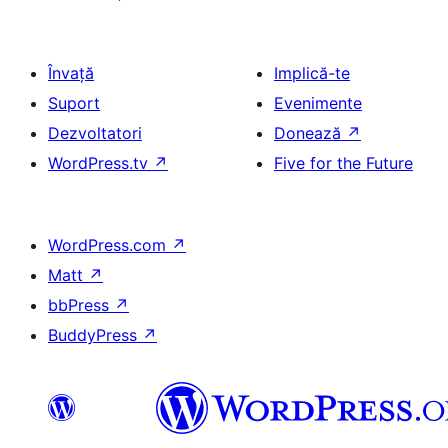
Învață
Implică-te
Suport
Evenimente
Dezvoltatori
Donează
↗
WordPress.tv
↗
Five for the Future
WordPress.com
↗
Matt
↗
bbPress
↗
BuddyPress
↗