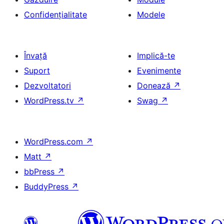
Confidențialitate
Modele
Învață
Implică-te
Suport
Evenimente
Dezvoltatori
Donează
↗
WordPress.tv
↗
Swag
↗
WordPress.com
↗
Matt
↗
bbPress
↗
BuddyPress
↗