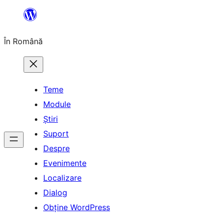
Sari
la
În Română
conținut
Teme
Module
Știri
Suport
Despre
Evenimente
Localizare
Dialog
Obține WordPress