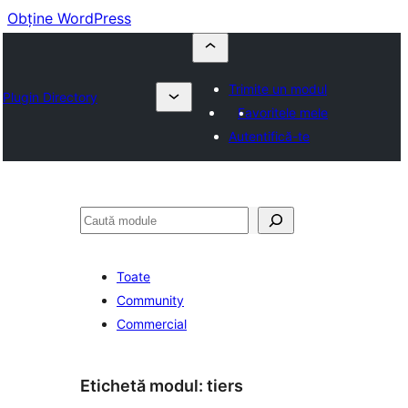
Obține WordPress
Trimite un modul
Plugin Directory
Favoritele mele
Autentifică-te
Caută
Toate
Community
Commercial
Etichetă modul:
tiers