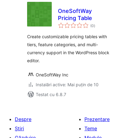
OneSoftWay
Pricing Table
total
(0
)
aprecieri
Create customizable pricing tables with
tiers, feature categories, and multi-
currency support in the WordPress block
editor.
OneSoftWay Inc
Instalări active: Mai puțin de 10
Testat cu 6.8.7
Despre
Prezentare
Știri
Teme
Găzduire
Module