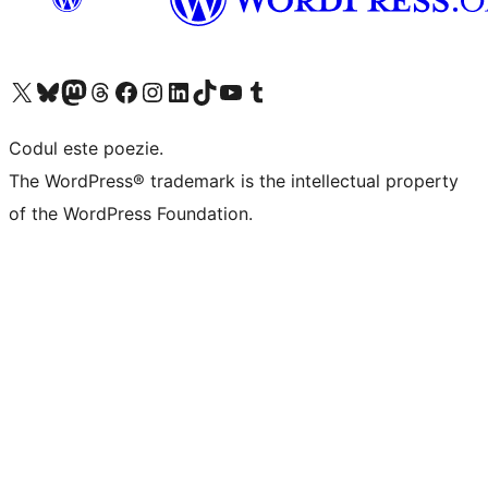
Mergi la contul nostru X (fost Twitter)
Vizitează contul nostru Bluesky
Vizitează contul nostru Mastodon
Vizitează contul nostru Threads
Vizitează pagina noastră Facebook
Vizitează-ne pe Instagram
Vizitează-ne pe LinkedIn
Vizitează contul nostru TikTok
Vizitează canalul nostru YouTube
Vizitează contul nostru Tumblr
Codul este poezie.
The WordPress® trademark is the intellectual property
of the WordPress Foundation.