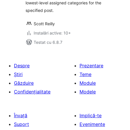
lowest-level assigned categories for the
specified post.
Scott Reilly
Instalări active: 10+
Testat cu 6.8.7
Despre
Prezentare
Știri
Teme
Găzduire
Module
Confidențialitate
Modele
Învață
Implică-te
Suport
Evenimente