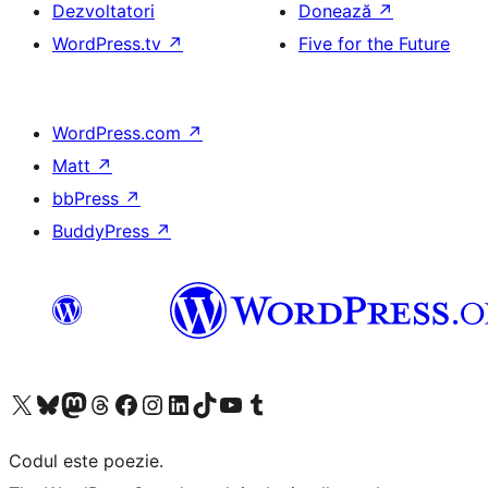
Dezvoltatori
Donează
↗
WordPress.tv
↗
Five for the Future
WordPress.com
↗
Matt
↗
bbPress
↗
BuddyPress
↗
Mergi la contul nostru X (fost Twitter)
Vizitează contul nostru Bluesky
Vizitează contul nostru Mastodon
Vizitează contul nostru Threads
Vizitează pagina noastră Facebook
Vizitează-ne pe Instagram
Vizitează-ne pe LinkedIn
Vizitează contul nostru TikTok
Vizitează canalul nostru YouTube
Vizitează contul nostru Tumblr
Codul este poezie.