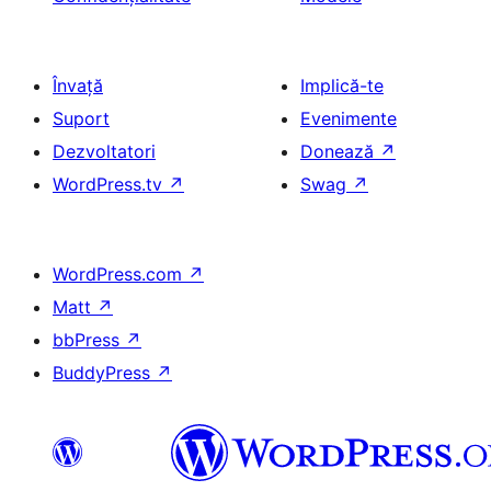
Învață
Implică-te
Suport
Evenimente
Dezvoltatori
Donează
↗
WordPress.tv
↗
Swag
↗
WordPress.com
↗
Matt
↗
bbPress
↗
BuddyPress
↗