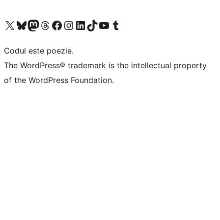
Mergi la contul nostru X (fost Twitter)
Vizitează contul nostru Bluesky
Vizitează contul nostru Mastodon
Vizitează contul nostru Threads
Vizitează pagina noastră Facebook
Vizitează-ne pe Instagram
Vizitează-ne pe LinkedIn
Vizitează contul nostru TikTok
Vizitează canalul nostru YouTube
Vizitează contul nostru Tumblr
Codul este poezie.
The WordPress® trademark is the intellectual property
of the WordPress Foundation.