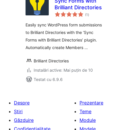
Sync Forms with
Brilliant Directories
total
(1
)
aprecieri
Easily sync WordPress form submissions
to Brilliant Directories with the ‘Sync
Forms with Brilliant Directories’ plugin.
Automatically create Members …
Brilliant Directories
Instalări active: Mai puțin de 10
Testat cu 6.9.6
Despre
Prezentare
Știri
Teme
Găzduire
Module
Confidențialitate
Modele