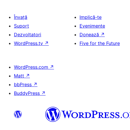
Învață
Implică-te
Suport
Evenimente
Dezvoltatori
Donează
↗
WordPress.tv
↗
Five for the Future
WordPress.com
↗
Matt
↗
bbPress
↗
BuddyPress
↗