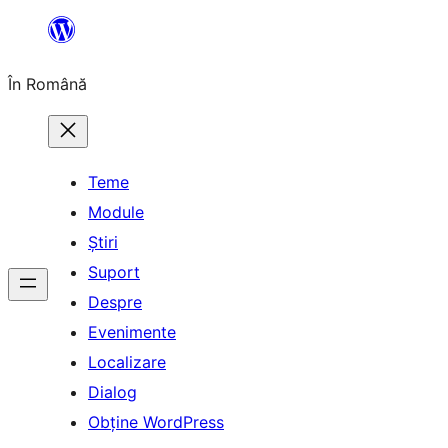
Sari
la
În Română
conținut
Teme
Module
Știri
Suport
Despre
Evenimente
Localizare
Dialog
Obține WordPress