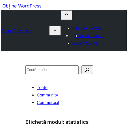
Obține WordPress
Trimite un modul
Plugin Directory
Favoritele mele
Autentifică-te
Caută
Toate
Community
Commercial
Etichetă modul:
statistics