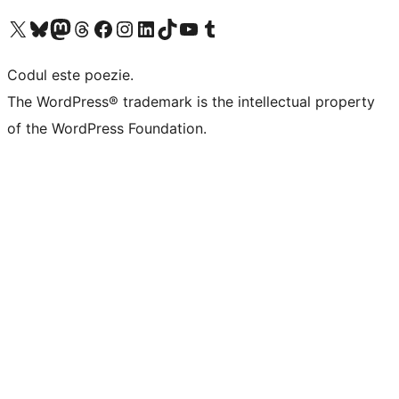
Mergi la contul nostru X (fost Twitter)
Vizitează contul nostru Bluesky
Vizitează contul nostru Mastodon
Vizitează contul nostru Threads
Vizitează pagina noastră Facebook
Vizitează-ne pe Instagram
Vizitează-ne pe LinkedIn
Vizitează contul nostru TikTok
Vizitează canalul nostru YouTube
Vizitează contul nostru Tumblr
Codul este poezie.
The WordPress® trademark is the intellectual property
of the WordPress Foundation.