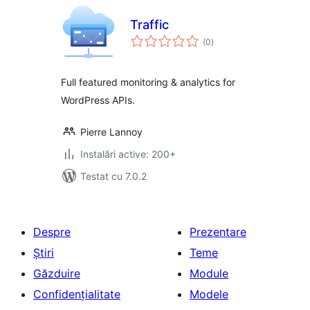
Traffic
total
(0
)
aprecieri
Full featured monitoring & analytics for
WordPress APIs.
Pierre Lannoy
Instalări active: 200+
Testat cu 7.0.2
Despre
Prezentare
Știri
Teme
Găzduire
Module
Confidențialitate
Modele