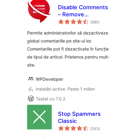
Disable Comments
– Remove
total
Comments & Stop
(280
)
aprecieri
Spam [Multi-Site
Permite administratorilor să dezactiveze
Support]
global comentariile pe site-ul lor.
Comentariile pot fi dezactivate în funcție
de tipul de articol. Prietenos pentru mult-
site.
WPDeveloper
Instalări active: Peste 1 milion
Testat cu 7.0.2
Stop Spammers
Classic
total
(243
)
aprecieri