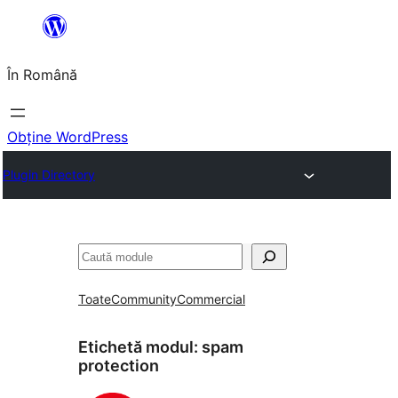
Sari
la
În Română
conținut
Obține WordPress
Plugin Directory
Caută
Toate
Community
Commercial
Etichetă modul:
spam
protection