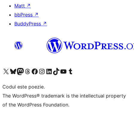
Matt
↗
bbPress
↗
BuddyPress
↗
Mergi la contul nostru X (fost Twitter)
Vizitează contul nostru Bluesky
Vizitează contul nostru Mastodon
Vizitează contul nostru Threads
Vizitează pagina noastră Facebook
Vizitează-ne pe Instagram
Vizitează-ne pe LinkedIn
Vizitează contul nostru TikTok
Vizitează canalul nostru YouTube
Vizitează contul nostru Tumblr
Codul este poezie.
The WordPress® trademark is the intellectual property
of the WordPress Foundation.