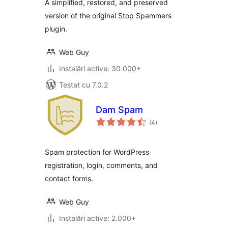
A simplified, restored, and preserved
version of the original Stop Spammers
plugin.
Web Guy
Instalări active: 30.000+
Testat cu 7.0.2
Dam Spam
total
(4
)
aprecieri
Spam protection for WordPress
registration, login, comments, and
contact forms.
Web Guy
Instalări active: 2.000+