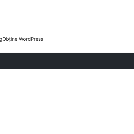
g
Obține WordPress