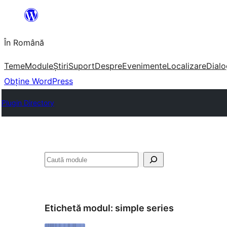
Sari
la
În Română
conținut
Teme
Module
Știri
Suport
Despre
Evenimente
Localizare
Dialo
Obține WordPress
Plugin Directory
Caută
Etichetă modul:
simple series