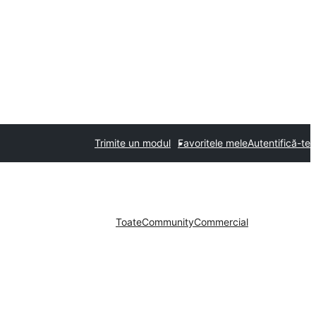
Trimite un modul
Favoritele mele
Autentifică-te
Toate
Community
Commercial