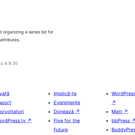
organizing a series list for
attributes.
cu 4.9.30
nvață
Implică-te
WordPres
uport
Evenimente
↗
ezvoltatori
Donează
↗
Matt
↗
ordPress.tv
↗
Five for the
bbPress
Future
BuddyPre