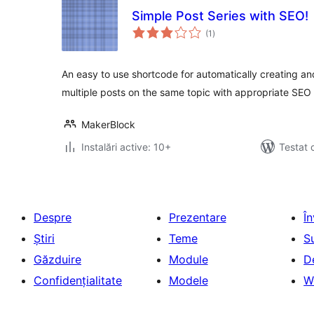
Simple Post Series with SEO!
total
(1
)
aprecieri
An easy to use shortcode for automatically creating and 
multiple posts on the same topic with appropriate SEO 
MakerBlock
Instalări active: 10+
Testat 
Despre
Prezentare
Î
Știri
Teme
S
Găzduire
Module
D
Confidențialitate
Modele
W