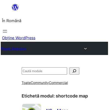
Sari
la
În Română
conținut
Obține WordPress
Plugin Directory
Caută
Toate
Community
Commercial
Etichetă modul:
shortcode map