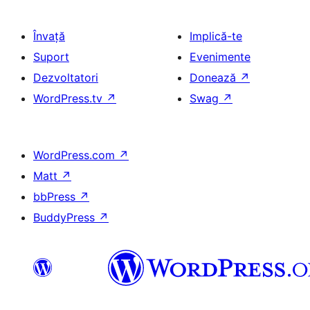
Învață
Implică-te
Suport
Evenimente
Dezvoltatori
Donează
↗
WordPress.tv
↗
Swag
↗
WordPress.com
↗
Matt
↗
bbPress
↗
BuddyPress
↗