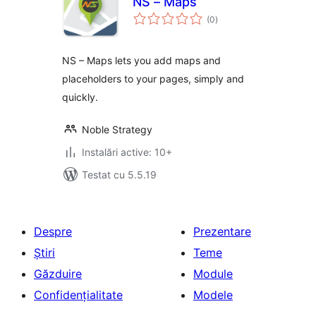
NS – Maps
total
(0
)
aprecieri
NS – Maps lets you add maps and
placeholders to your pages, simply and
quickly.
Noble Strategy
Instalări active: 10+
Testat cu 5.5.19
Despre
Prezentare
Știri
Teme
Găzduire
Module
Confidențialitate
Modele