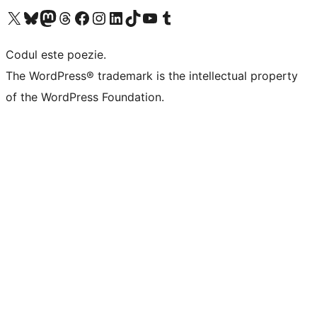
Mergi la contul nostru X (fost Twitter)
Vizitează contul nostru Bluesky
Vizitează contul nostru Mastodon
Vizitează contul nostru Threads
Vizitează pagina noastră Facebook
Vizitează-ne pe Instagram
Vizitează-ne pe LinkedIn
Vizitează contul nostru TikTok
Vizitează canalul nostru YouTube
Vizitează contul nostru Tumblr
Codul este poezie.
The WordPress® trademark is the intellectual property
of the WordPress Foundation.