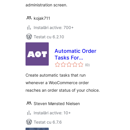
administration screen.
kojak711
Instalări active: 700+
Testat cu 6.2.10
Automatic Order
Tasks For
total
WooCommerce
(0
)
aprecieri
Create automatic tasks that run
whenever a WooCommerce order
reaches an order status of your choice.
Steven Mønsted Nielsen
Instalări active: 10+
Testat cu 6.7.6