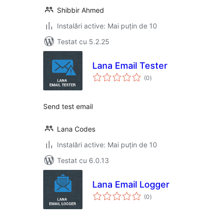
Shibbir Ahmed
Instalări active: Mai puțin de 10
Testat cu 5.2.25
Lana Email Tester
total
(0
)
aprecieri
Send test email
Lana Codes
Instalări active: Mai puțin de 10
Testat cu 6.0.13
Lana Email Logger
total
(0
)
aprecieri