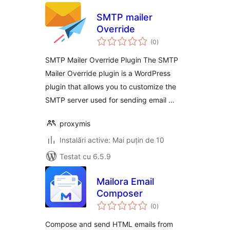
SMTP mailer
Override
total
(0
)
aprecieri
SMTP Mailer Override Plugin The SMTP
Mailer Override plugin is a WordPress
plugin that allows you to customize the
SMTP server used for sending email …
proxymis
Instalări active: Mai puțin de 10
Testat cu 6.5.9
Mailora Email
Composer
total
(0
)
aprecieri
Compose and send HTML emails from