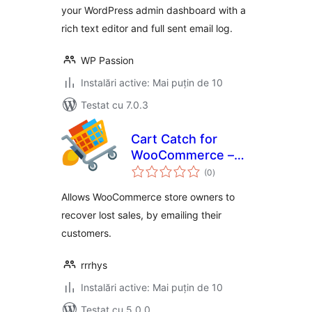
your WordPress admin dashboard with a
rich text editor and full sent email log.
WP Passion
Instalări active: Mai puțin de 10
Testat cu 7.0.3
Cart Catch for
WooCommerce –
total
cart abandonment
(0
)
aprecieri
Allows WooCommerce store owners to
recover lost sales, by emailing their
customers.
rrrhys
Instalări active: Mai puțin de 10
Testat cu 5.0.0