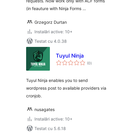
requests. Now work only with ACF forms
(in feauture with Ninja Forms …
Grzegorz Durtan
Instalări active: 10+
Testat cu 4.0.38
Tuyul Ninja
total
(0
)
aprecieri
Tuyul Ninja enables you to send
wordpress post to available providers via
cronjob.
nusagates
Instalări active: 10+
Testat cu 5.6.18