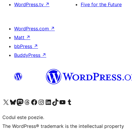
WordPress.tv
↗
Five for the Future
WordPress.com
↗
Matt
↗
bbPress
↗
BuddyPress
↗
Mergi la contul nostru X (fost Twitter)
Vizitează contul nostru Bluesky
Vizitează contul nostru Mastodon
Vizitează contul nostru Threads
Vizitează pagina noastră Facebook
Vizitează-ne pe Instagram
Vizitează-ne pe LinkedIn
Vizitează contul nostru TikTok
Vizitează canalul nostru YouTube
Vizitează contul nostru Tumblr
Codul este poezie.
The WordPress® trademark is the intellectual property