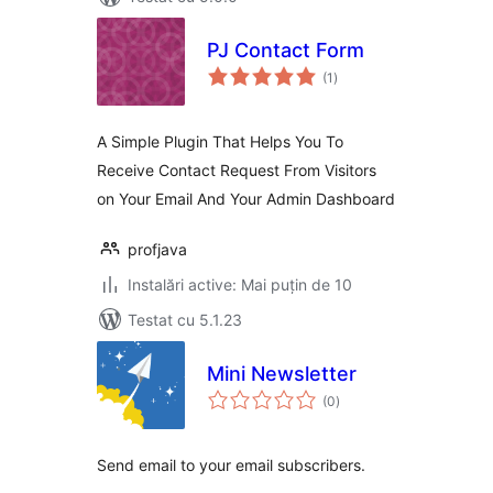
PJ Contact Form
total
(1
)
aprecieri
A Simple Plugin That Helps You To
Receive Contact Request From Visitors
on Your Email And Your Admin Dashboard
profjava
Instalări active: Mai puțin de 10
Testat cu 5.1.23
Mini Newsletter
total
(0
)
aprecieri
Send email to your email subscribers.