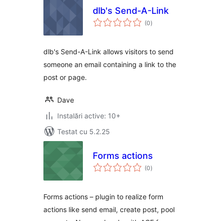
dlb's Send-A-Link
total
(0
)
aprecieri
dlb's Send-A-Link allows visitors to send
someone an email containing a link to the
post or page.
Dave
Instalări active: 10+
Testat cu 5.2.25
Forms actions
total
(0
)
aprecieri
Forms actions – plugin to realize form
actions like send email, create post, pool