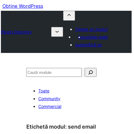
Obține WordPress
Trimite un modul
Plugin Directory
Favoritele mele
Autentifică-te
Caută
Toate
Community
Commercial
Etichetă modul:
send email