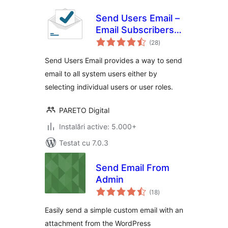
Send Users Email –
Email Subscribers,
total
Email Marketing
(28
)
aprecieri
Newsletter
Send Users Email provides a way to send
email to all system users either by
selecting individual users or user roles.
PARETO Digital
Instalări active: 5.000+
Testat cu 7.0.3
Send Email From
Admin
total
(18
)
aprecieri
Easily send a simple custom email with an
attachment from the WordPress