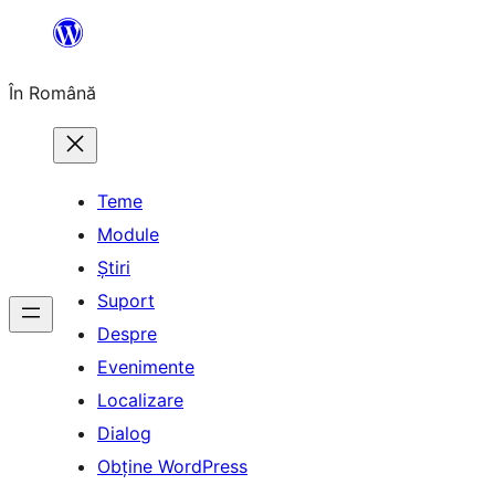
Sari
la
În Română
conținut
Teme
Module
Știri
Suport
Despre
Evenimente
Localizare
Dialog
Obține WordPress