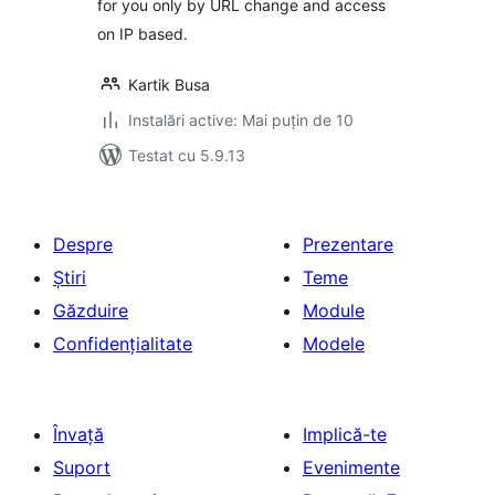
for you only by URL change and access
on IP based.
Kartik Busa
Instalări active: Mai puțin de 10
Testat cu 5.9.13
Despre
Prezentare
Știri
Teme
Găzduire
Module
Confidențialitate
Modele
Învață
Implică-te
Suport
Evenimente