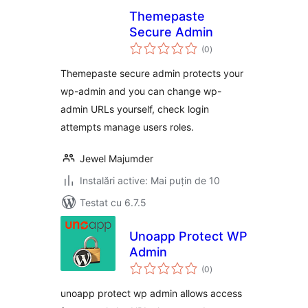
Themepaste
Secure Admin
total
(0
)
aprecieri
Themepaste secure admin protects your
wp-admin and you can change wp-
admin URLs yourself, check login
attempts manage users roles.
Jewel Majumder
Instalări active: Mai puțin de 10
Testat cu 6.7.5
Unoapp Protect WP
Admin
total
(0
)
aprecieri
unoapp protect wp admin allows access