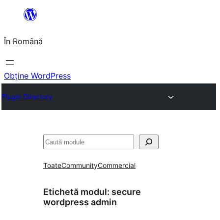
Sari
la
În Română
conținut
Obține WordPress
Plugin Directory
Caută
Toate
Community
Commercial
Etichetă modul:
secure
wordpress admin