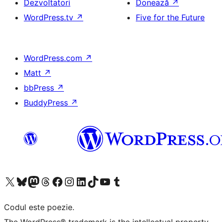
Dezvoltatori
Donează
↗
WordPress.tv
↗
Five for the Future
WordPress.com
↗
Matt
↗
bbPress
↗
BuddyPress
↗
Mergi la contul nostru X (fost Twitter)
Vizitează contul nostru Bluesky
Vizitează contul nostru Mastodon
Vizitează contul nostru Threads
Vizitează pagina noastră Facebook
Vizitează-ne pe Instagram
Vizitează-ne pe LinkedIn
Vizitează contul nostru TikTok
Vizitează canalul nostru YouTube
Vizitează contul nostru Tumblr
Codul este poezie.