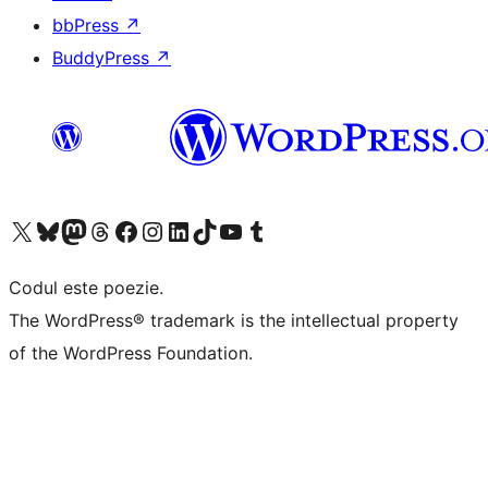
bbPress
↗
BuddyPress
↗
Mergi la contul nostru X (fost Twitter)
Vizitează contul nostru Bluesky
Vizitează contul nostru Mastodon
Vizitează contul nostru Threads
Vizitează pagina noastră Facebook
Vizitează-ne pe Instagram
Vizitează-ne pe LinkedIn
Vizitează contul nostru TikTok
Vizitează canalul nostru YouTube
Vizitează contul nostru Tumblr
Codul este poezie.
The WordPress® trademark is the intellectual property
of the WordPress Foundation.