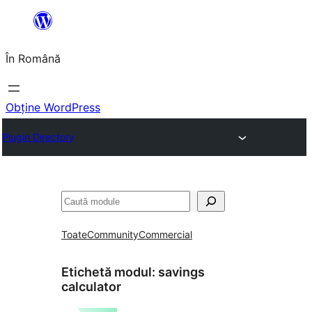
Sari
la
În Română
conținut
Obține WordPress
Plugin Directory
Caută
Toate
Community
Commercial
Etichetă modul:
savings
calculator