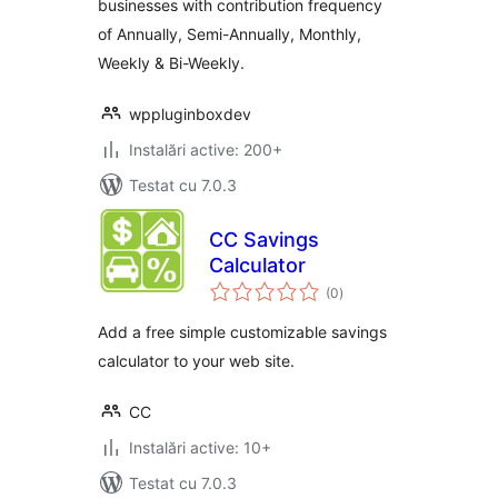
businesses with contribution frequency
of Annually, Semi-Annually, Monthly,
Weekly & Bi-Weekly.
wppluginboxdev
Instalări active: 200+
Testat cu 7.0.3
CC Savings
Calculator
total
(0
)
aprecieri
Add a free simple customizable savings
calculator to your web site.
CC
Instalări active: 10+
Testat cu 7.0.3