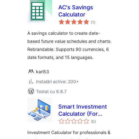
AC's Savings
Calculator
total
(1
)
aprecieri
A savings calculator to create date-
based future value schedules and charts.
Rebrandable. Supports 90 currencies, 6
date formats, and 15 languages.
karl53
Instalări active: 200+
Testat cu 6.8.7
Smart Investment
Calculator (For
total
businesses)
(0
)
aprecieri
Investment Calculator for professionals &