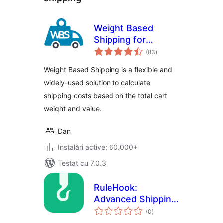
Weight Based
Shipping for
total
WooCommerce
(83
)
aprecieri
Weight Based Shipping is a flexible and
widely-used solution to calculate
shipping costs based on the total cart
weight and value.
Dan
Instalări active: 60.000+
Testat cu 7.0.3
RuleHook:
Advanced Shipping
total
Rules for
(0
)
aprecieri
WooCommerce