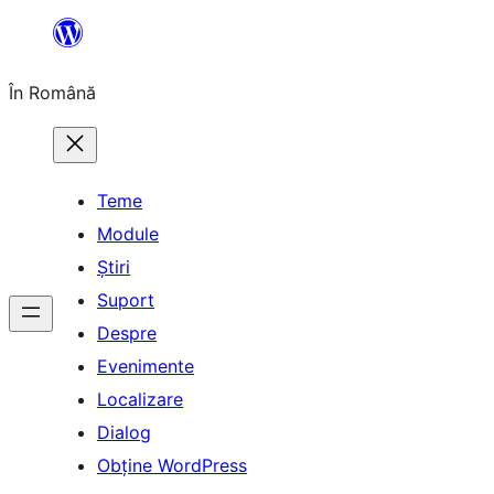
Sari
la
În Română
conținut
Teme
Module
Știri
Suport
Despre
Evenimente
Localizare
Dialog
Obține WordPress