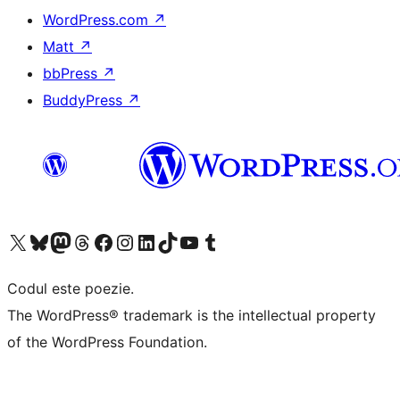
WordPress.com
↗
Matt
↗
bbPress
↗
BuddyPress
↗
Mergi la contul nostru X (fost Twitter)
Vizitează contul nostru Bluesky
Vizitează contul nostru Mastodon
Vizitează contul nostru Threads
Vizitează pagina noastră Facebook
Vizitează-ne pe Instagram
Vizitează-ne pe LinkedIn
Vizitează contul nostru TikTok
Vizitează canalul nostru YouTube
Vizitează contul nostru Tumblr
Codul este poezie.
The WordPress® trademark is the intellectual property
of the WordPress Foundation.