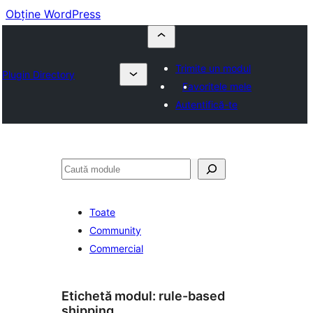
Obține WordPress
Trimite un modul
Plugin Directory
Favoritele mele
Autentifică-te
Caută
Toate
Community
Commercial
Etichetă modul:
rule-based
shipping