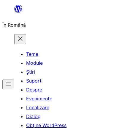
Sari
la
În Română
conținut
Teme
Module
Știri
Suport
Despre
Evenimente
Localizare
Dialog
Obține WordPress