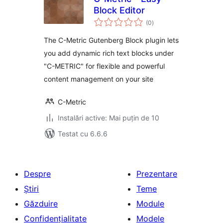
Block Editor
total
(0
)
aprecieri
The C-Metric Gutenberg Block plugin lets
you add dynamic rich text blocks under
"C-METRIC" for flexible and powerful
content management on your site
C-Metric
Instalări active: Mai puțin de 10
Testat cu 6.6.6
Despre
Prezentare
Știri
Teme
Găzduire
Module
Confidențialitate
Modele