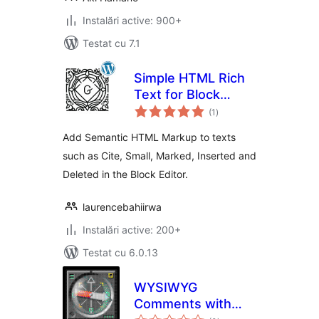
Instalări active: 900+
Testat cu 7.1
Simple HTML Rich
Text for Block
total
Editor
(1
)
aprecieri
Add Semantic HTML Markup to texts
such as Cite, Small, Marked, Inserted and
Deleted in the Block Editor.
laurencebahiirwa
Instalări active: 200+
Testat cu 6.0.13
WYSIWYG
Comments with
total