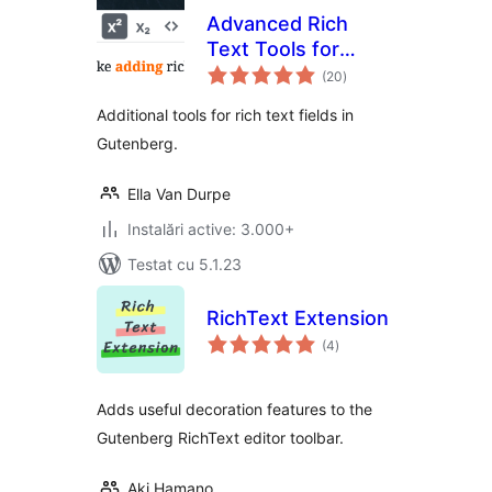
Advanced Rich
Text Tools for
total
Gutenberg
(20
)
aprecieri
Additional tools for rich text fields in
Gutenberg.
Ella Van Durpe
Instalări active: 3.000+
Testat cu 5.1.23
RichText Extension
total
(4
)
aprecieri
Adds useful decoration features to the
Gutenberg RichText editor toolbar.
Aki Hamano