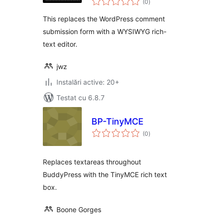
Trix Editor
(0
)
aprecieri
This replaces the WordPress comment
submission form with a WYSIWYG rich-
text editor.
jwz
Instalări active: 20+
Testat cu 6.8.7
BP-TinyMCE
total
(0
)
aprecieri
Replaces textareas throughout
BuddyPress with the TinyMCE rich text
box.
Boone Gorges