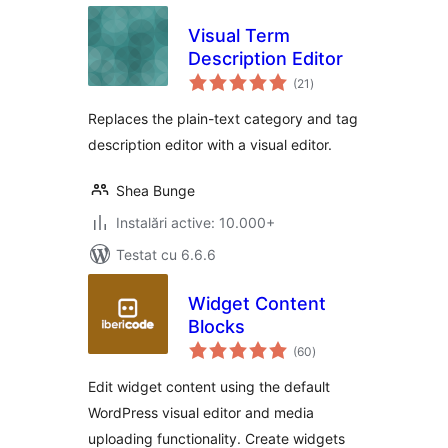
Visual Term
Description Editor
total
(21
)
aprecieri
Replaces the plain-text category and tag
description editor with a visual editor.
Shea Bunge
Instalări active: 10.000+
Testat cu 6.6.6
Widget Content
Blocks
total
(60
)
aprecieri
Edit widget content using the default
WordPress visual editor and media
uploading functionality. Create widgets