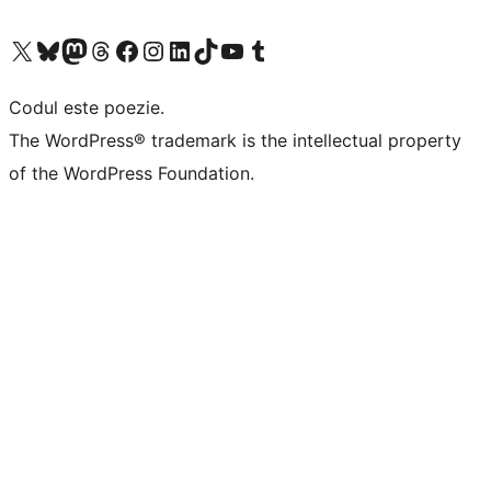
Mergi la contul nostru X (fost Twitter)
Vizitează contul nostru Bluesky
Vizitează contul nostru Mastodon
Vizitează contul nostru Threads
Vizitează pagina noastră Facebook
Vizitează-ne pe Instagram
Vizitează-ne pe LinkedIn
Vizitează contul nostru TikTok
Vizitează canalul nostru YouTube
Vizitează contul nostru Tumblr
Codul este poezie.
The WordPress® trademark is the intellectual property
of the WordPress Foundation.