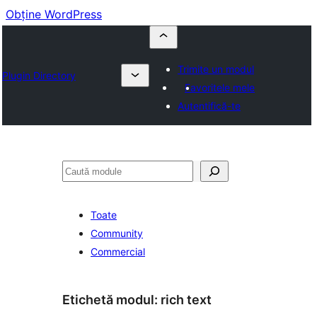
Obține WordPress
Trimite un modul
Plugin Directory
Favoritele mele
Autentifică-te
Caută
Toate
Community
Commercial
Etichetă modul:
rich text