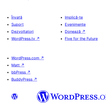
Învață
Implică-te
Suport
Evenimente
Dezvoltatori
Donează
↗
WordPress.tv
↗
Five for the Future
WordPress.com
↗
Matt
↗
bbPress
↗
BuddyPress
↗