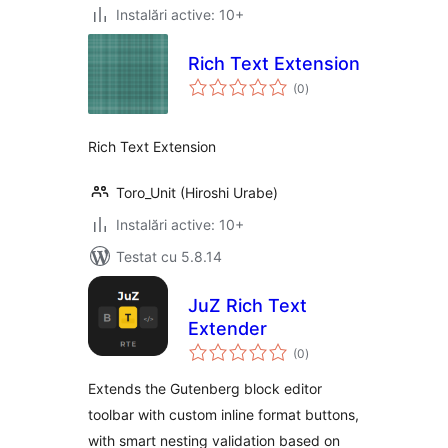
Instalări active: 10+
Rich Text Extension
total
(0
)
aprecieri
Rich Text Extension
Toro_Unit (Hiroshi Urabe)
Instalări active: 10+
Testat cu 5.8.14
JuZ Rich Text
Extender
total
(0
)
aprecieri
Extends the Gutenberg block editor
toolbar with custom inline format buttons,
with smart nesting validation based on