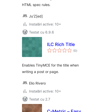
HTML spec rules.
Ju’Z[ed]
Instalări active: 10+
Testat cu 6.9.6
ILC Rich Title
total
(0
)
aprecieri
Enables TinyMCE for the title when
writing a post or page.
Elio Rivero
Instalări active: 10+
Testat cu 2.7
C-Metric – Easy