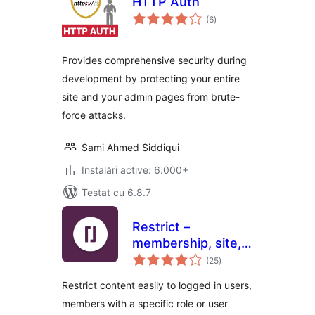
HTTP Auth
total
(6
)
aprecieri
Provides comprehensive security during
development by protecting your entire
site and your admin pages from brute-
force attacks.
Sami Ahmed Siddiqui
Instalări active: 6.000+
Testat cu 6.8.7
Restrict –
membership, site,
total
content and user
(25
)
aprecieri
access restrictions
Restrict content easily to logged in users,
for WordPress
members with a specific role or user