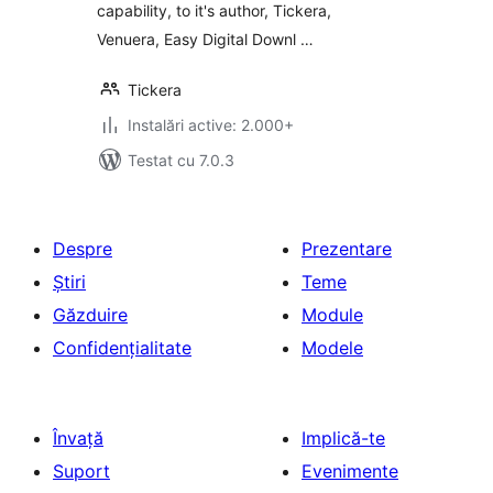
capability, to it's author, Tickera,
Venuera, Easy Digital Downl …
Tickera
Instalări active: 2.000+
Testat cu 7.0.3
Despre
Prezentare
Știri
Teme
Găzduire
Module
Confidențialitate
Modele
Învață
Implică-te
Suport
Evenimente