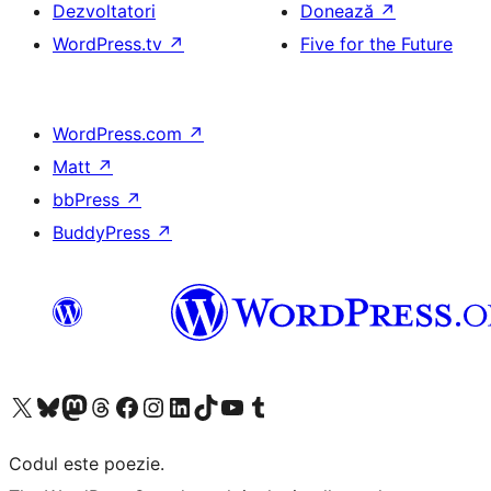
Dezvoltatori
Donează
↗
WordPress.tv
↗
Five for the Future
WordPress.com
↗
Matt
↗
bbPress
↗
BuddyPress
↗
Mergi la contul nostru X (fost Twitter)
Vizitează contul nostru Bluesky
Vizitează contul nostru Mastodon
Vizitează contul nostru Threads
Vizitează pagina noastră Facebook
Vizitează-ne pe Instagram
Vizitează-ne pe LinkedIn
Vizitează contul nostru TikTok
Vizitează canalul nostru YouTube
Vizitează contul nostru Tumblr
Codul este poezie.