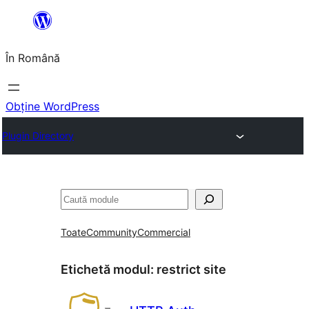
Sari
la
În Română
conținut
Obține WordPress
Plugin Directory
Caută
Toate
Community
Commercial
Etichetă modul:
restrict site