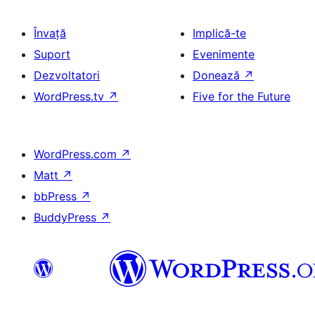
Învață
Implică-te
Suport
Evenimente
Dezvoltatori
Donează
↗
WordPress.tv
↗
Five for the Future
WordPress.com
↗
Matt
↗
bbPress
↗
BuddyPress
↗