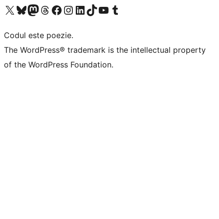
Mergi la contul nostru X (fost Twitter)
Vizitează contul nostru Bluesky
Vizitează contul nostru Mastodon
Vizitează contul nostru Threads
Vizitează pagina noastră Facebook
Vizitează-ne pe Instagram
Vizitează-ne pe LinkedIn
Vizitează contul nostru TikTok
Vizitează canalul nostru YouTube
Vizitează contul nostru Tumblr
Codul este poezie.
The WordPress® trademark is the intellectual property
of the WordPress Foundation.