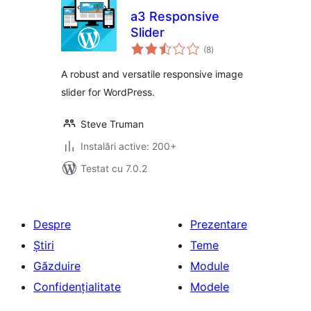
a3 Responsive
Slider
total
(8
)
aprecieri
A robust and versatile responsive image
slider for WordPress.
Steve Truman
Instalări active: 200+
Testat cu 7.0.2
Despre
Prezentare
Știri
Teme
Găzduire
Module
Confidențialitate
Modele