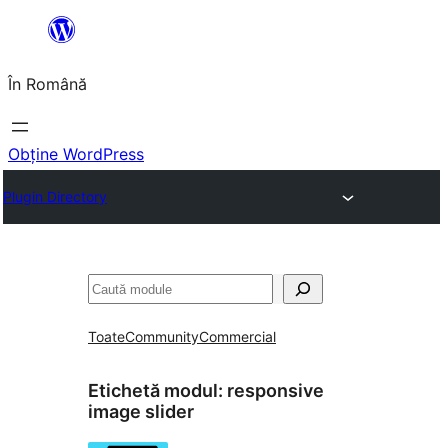
Sari
la
În Română
conținut
Obține WordPress
Plugin Directory
Caută
Toate
Community
Commercial
Etichetă modul:
responsive
image slider