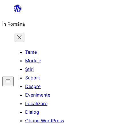
Sari
la
În Română
conținut
Teme
Module
Știri
Suport
Despre
Evenimente
Localizare
Dialog
Obține WordPress