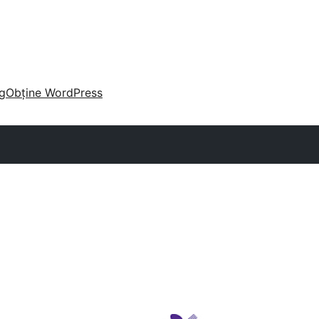
g
Obține WordPress