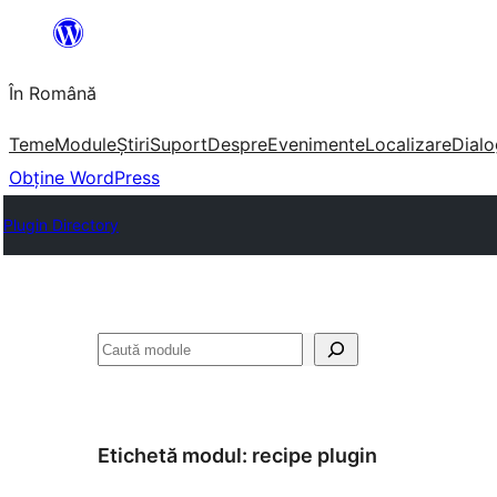
Sari
la
În Română
conținut
Teme
Module
Știri
Suport
Despre
Evenimente
Localizare
Dialo
Obține WordPress
Plugin Directory
Caută
Etichetă modul:
recipe plugin