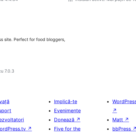
 site. Perfect for food bloggers,
cu 7.0.3
nvață
Implică-te
WordPres
uport
Evenimente
↗
ezvoltatori
Donează
↗
Matt
↗
ordPress.tv
↗
Five for the
bbPress