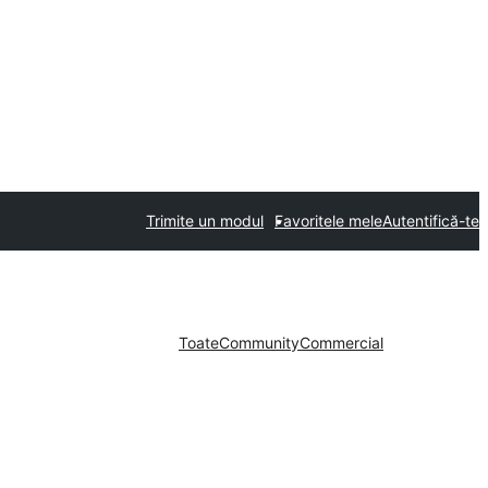
Trimite un modul
Favoritele mele
Autentifică-te
Toate
Community
Commercial