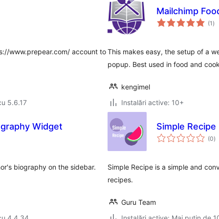
Mailchimp Foo
to
(1
)
ap
tps://www.prepear.com/ account to
This makes easy, the setup of a w
popup. Best used in food and coo
kengimel
cu 5.6.17
Instalări active: 10+
ography Widget
Simple Recipe
to
(0
)
ap
hor's biography on the sidebar.
Simple Recipe is a simple and conv
recipes.
Guru Team
cu 4.4.34
Instalări active: Mai puțin de 1