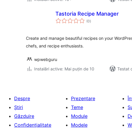
Tastoria Recipe Manager
total
(0
)
aprecieri
Create and manage beautiful recipes on your WordPress
chefs, and recipe enthusiasts.
wpwebguru
Instalări active: Mai puțin de 10
Testat 
Despre
Prezentare
Î
Știri
Teme
S
Găzduire
Module
D
Confidențialitate
Modele
W