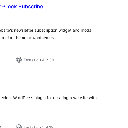
d-Cook Subscribe
tal
recieri
ebsite's newsletter subscription widget and modal
k recipe theme or woothemes.
Testat cu 4.2.39
tal
recieri
enient WordPress plugin for creating a website with
0
Testat cu 5.4.19