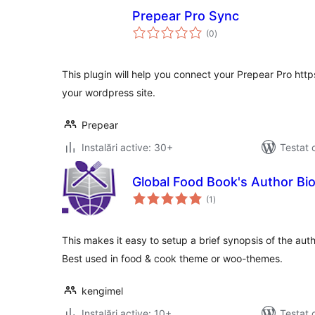
Prepear Pro Sync
total
(0
)
aprecieri
This plugin will help you connect your Prepear Pro ht
your wordpress site.
Prepear
Instalări active: 30+
Testat 
Global Food Book's Author Bi
total
(1
)
aprecieri
This makes it easy to setup a brief synopsis of the aut
Best used in food & cook theme or woo-themes.
kengimel
Instalări active: 10+
Testat 