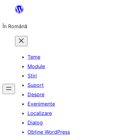
Sari
la
În Română
conținut
Teme
Module
Știri
Suport
Despre
Evenimente
Localizare
Dialog
Obține WordPress