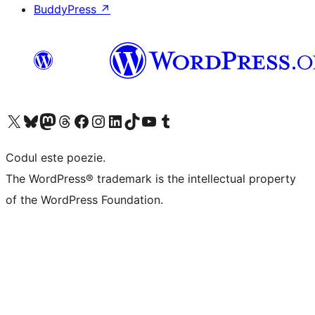
BuddyPress
↗
Mergi la contul nostru X (fost Twitter)
Vizitează contul nostru Bluesky
Vizitează contul nostru Mastodon
Vizitează contul nostru Threads
Vizitează pagina noastră Facebook
Vizitează-ne pe Instagram
Vizitează-ne pe LinkedIn
Vizitează contul nostru TikTok
Vizitează canalul nostru YouTube
Vizitează contul nostru Tumblr
Codul este poezie.
The WordPress® trademark is the intellectual property
of the WordPress Foundation.