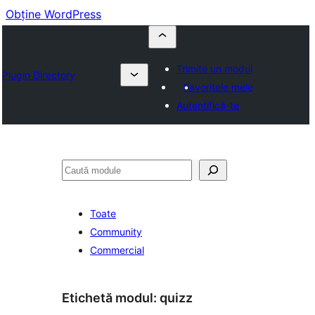
Obține WordPress
Trimite un modul
Plugin Directory
Favoritele mele
Autentifică-te
Caută
Toate
Community
Commercial
Etichetă modul:
quizz