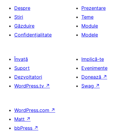
Despre
Prezentare
Știri
Teme
Găzduire
Module
Confidențialitate
Modele
Învață
Implică-te
Suport
Evenimente
Dezvoltatori
Donează
↗
WordPress.tv
↗
Swag
↗
WordPress.com
↗
Matt
↗
bbPress
↗