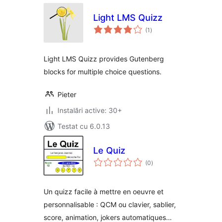
Light LMS Quizz
total
(1
)
aprecieri
Light LMS Quizz provides Gutenberg
blocks for multiple choice questions.
Pieter
Instalări active: 30+
Testat cu 6.0.13
Le Quiz
total
(0
)
aprecieri
Un quizz facile à mettre en oeuvre et
personnalisable : QCM ou clavier, sablier,
score, animation, jokers automatiques…