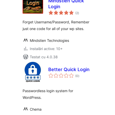
Mindstien Quick
Login
total
(2
)
aprecieri
Forget Username/Password, Remember
just one code for all of your wp sites.
Mindstien Technologies
Instalări active: 10+
Testat cu 4.0.38
Better Quick Login
total
(0
)
aprecieri
Passwordless login system for
WordPress.
Chema