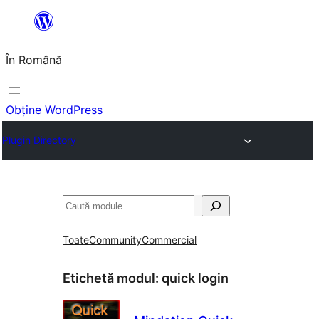
Sari
la
În Română
conținut
Obține WordPress
Plugin Directory
Caută
Toate
Community
Commercial
Etichetă modul:
quick login