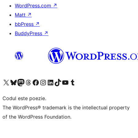
WordPress.com
↗
Matt
↗
bbPress
↗
BuddyPress
↗
Mergi la contul nostru X (fost Twitter)
Vizitează contul nostru Bluesky
Vizitează contul nostru Mastodon
Vizitează contul nostru Threads
Vizitează pagina noastră Facebook
Vizitează-ne pe Instagram
Vizitează-ne pe LinkedIn
Vizitează contul nostru TikTok
Vizitează canalul nostru YouTube
Vizitează contul nostru Tumblr
Codul este poezie.
The WordPress® trademark is the intellectual property
of the WordPress Foundation.