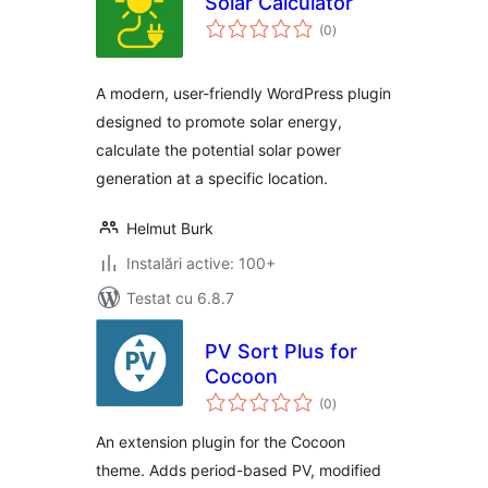
Solar Calculator
total
(0
)
aprecieri
A modern, user-friendly WordPress plugin
designed to promote solar energy,
calculate the potential solar power
generation at a specific location.
Helmut Burk
Instalări active: 100+
Testat cu 6.8.7
PV Sort Plus for
Cocoon
total
(0
)
aprecieri
An extension plugin for the Cocoon
theme. Adds period-based PV, modified