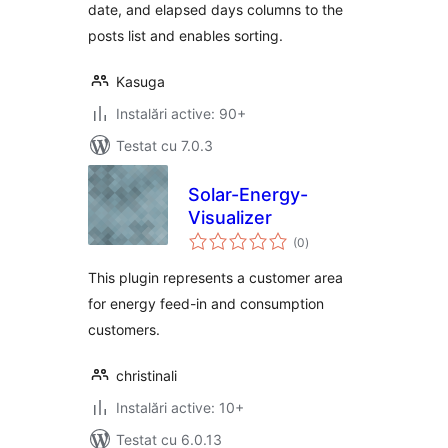
date, and elapsed days columns to the
posts list and enables sorting.
Kasuga
Instalări active: 90+
Testat cu 7.0.3
Solar-Energy-
Visualizer
total
(0
)
aprecieri
This plugin represents a customer area
for energy feed-in and consumption
customers.
christinali
Instalări active: 10+
Testat cu 6.0.13