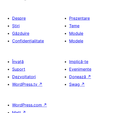
Despre
Prezentare
Știri
Teme
Găzduire
Module
Confidențialitate
Modele
Învață
Implică-te
Suport
Evenimente
Dezvoltatori
Donează
↗
WordPress.tv
↗
Swag
↗
WordPress.com
↗
Matt
↗