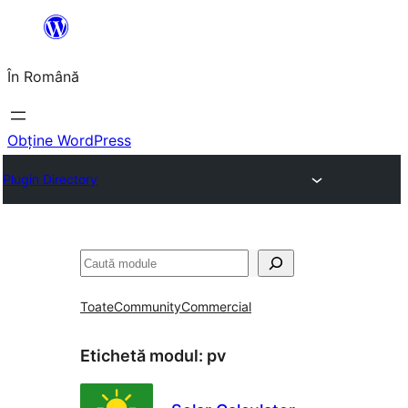
Sari
la
În Română
conținut
Obține WordPress
Plugin Directory
Caută
Toate
Community
Commercial
Etichetă modul:
pv