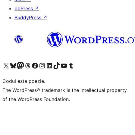
bbPress
↗
BuddyPress
↗
Mergi la contul nostru X (fost Twitter)
Vizitează contul nostru Bluesky
Vizitează contul nostru Mastodon
Vizitează contul nostru Threads
Vizitează pagina noastră Facebook
Vizitează-ne pe Instagram
Vizitează-ne pe LinkedIn
Vizitează contul nostru TikTok
Vizitează canalul nostru YouTube
Vizitează contul nostru Tumblr
Codul este poezie.
The WordPress® trademark is the intellectual property
of the WordPress Foundation.