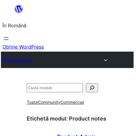
Sari
la
În Română
conținut
Obține WordPress
Plugin Directory
Caută
Toate
Community
Commercial
Etichetă modul:
Product notes