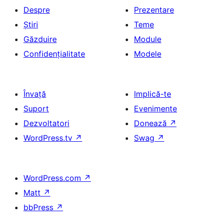
Despre
Prezentare
Știri
Teme
Găzduire
Module
Confidențialitate
Modele
Învață
Implică-te
Suport
Evenimente
Dezvoltatori
Donează
↗
WordPress.tv
↗
Swag
↗
WordPress.com
↗
Matt
↗
bbPress
↗