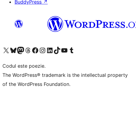
BuddyPress
↗
Mergi la contul nostru X (fost Twitter)
Vizitează contul nostru Bluesky
Vizitează contul nostru Mastodon
Vizitează contul nostru Threads
Vizitează pagina noastră Facebook
Vizitează-ne pe Instagram
Vizitează-ne pe LinkedIn
Vizitează contul nostru TikTok
Vizitează canalul nostru YouTube
Vizitează contul nostru Tumblr
Codul este poezie.
The WordPress® trademark is the intellectual property
of the WordPress Foundation.