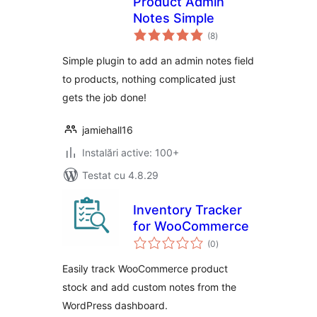
Product Admin
Notes Simple
total
(8
)
aprecieri
Simple plugin to add an admin notes field
to products, nothing complicated just
gets the job done!
jamiehall16
Instalări active: 100+
Testat cu 4.8.29
Inventory Tracker
for WooCommerce
total
(0
)
aprecieri
Easily track WooCommerce product
stock and add custom notes from the
WordPress dashboard.