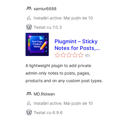
samiur6688
Instalări active: Mai puțin de 10
Testat cu 7.0.3
Plugmint – Sticky
Notes for Posts,
total
Pages, Products &
(0
)
aprecieri
CPTs
A lightweight plugin to add private
admin-only notes to posts, pages,
products and on any custom post types.
MD.Ridwan
Instalări active: Mai puțin de 10
Testat cu 6.9.6