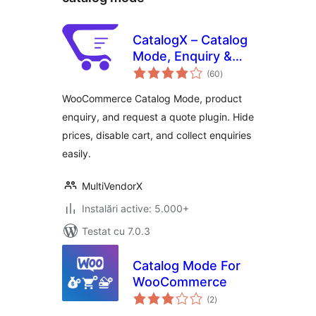
CatalogX – Catalog
Mode, Enquiry &
total
Quotes for
(60
)
aprecieri
WooCommerce
WooCommerce Catalog Mode, product
enquiry, and request a quote plugin. Hide
prices, disable cart, and collect enquiries
easily.
MultiVendorX
Instalări active: 5.000+
Testat cu 7.0.3
Catalog Mode For
WooCommerce
total
(2
)
aprecieri