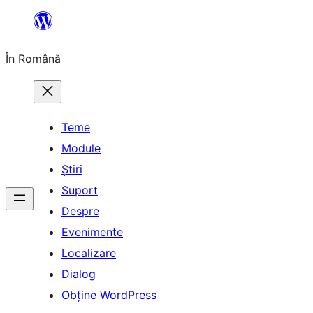
Sari
la
În Română
conținut
Teme
Module
Știri
Suport
Despre
Evenimente
Localizare
Dialog
Obține WordPress