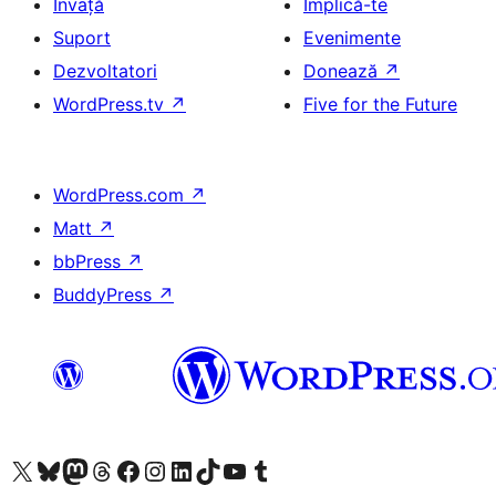
Învață
Implică-te
Suport
Evenimente
Dezvoltatori
Donează
↗
WordPress.tv
↗
Five for the Future
WordPress.com
↗
Matt
↗
bbPress
↗
BuddyPress
↗
Mergi la contul nostru X (fost Twitter)
Vizitează contul nostru Bluesky
Vizitează contul nostru Mastodon
Vizitează contul nostru Threads
Vizitează pagina noastră Facebook
Vizitează-ne pe Instagram
Vizitează-ne pe LinkedIn
Vizitează contul nostru TikTok
Vizitează canalul nostru YouTube
Vizitează contul nostru Tumblr