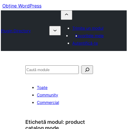
Obține WordPress
Trimite un modul
Plugin Directory
Favoritele mele
Autentifică-te
Caută
Toate
Community
Commercial
Etichetă modul:
product
catalog mode