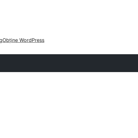
g
Obține WordPress