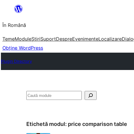
Sari
la
În Română
conținut
Teme
Module
Știri
Suport
Despre
Evenimente
Localizare
Dialo
Obține WordPress
Plugin Directory
Caută
Etichetă modul:
price comparison table