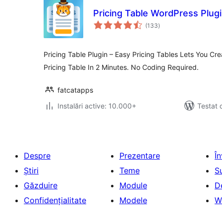
Pricing Table WordPress Plugi
total
(133
)
aprecieri
Pricing Table Plugin – Easy Pricing Tables Lets You Cre
Pricing Table In 2 Minutes. No Coding Required.
fatcatapps
Instalări active: 10.000+
Testat 
Despre
Prezentare
Î
Știri
Teme
S
Găzduire
Module
D
Confidențialitate
Modele
W