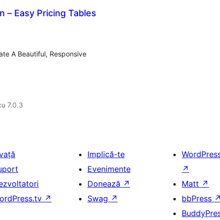
n – Easy Pricing Tables
ate A Beautiful, Responsive
cu 7.0.3
nvață
Implică-te
WordPres
uport
Evenimente
↗
ezvoltatori
Donează
↗
Matt
↗
ordPress.tv
↗
Swag
↗
bbPress
BuddyPre