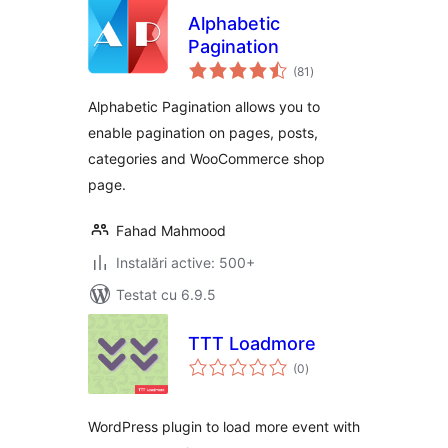
Alphabetic
Pagination
total
(81
)
aprecieri
Alphabetic Pagination allows you to
enable pagination on pages, posts,
categories and WooCommerce shop
page.
Fahad Mahmood
Instalări active: 500+
Testat cu 6.9.5
TTT Loadmore
total
(0
)
aprecieri
WordPress plugin to load more event with