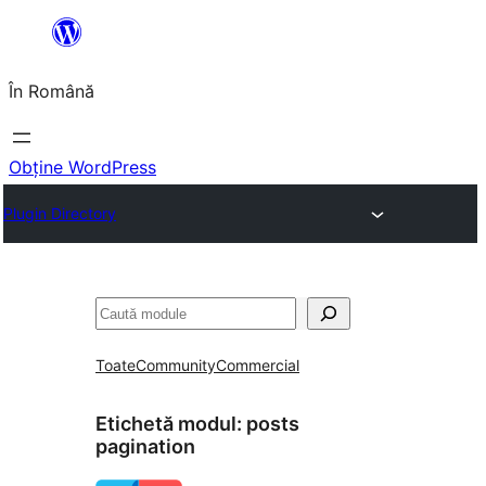
Sari
la
În Română
conținut
Obține WordPress
Plugin Directory
Caută
Toate
Community
Commercial
Etichetă modul:
posts
pagination