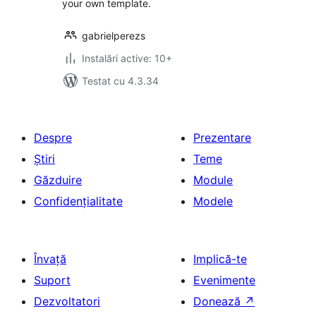
your own template.
gabrielperezs
Instalări active: 10+
Testat cu 4.3.34
Despre
Prezentare
Știri
Teme
Găzduire
Module
Confidențialitate
Modele
Învață
Implică-te
Suport
Evenimente
Dezvoltatori
Donează
↗