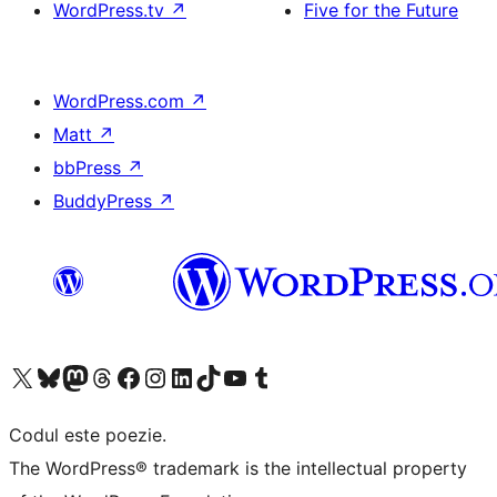
WordPress.tv
↗
Five for the Future
WordPress.com
↗
Matt
↗
bbPress
↗
BuddyPress
↗
Mergi la contul nostru X (fost Twitter)
Vizitează contul nostru Bluesky
Vizitează contul nostru Mastodon
Vizitează contul nostru Threads
Vizitează pagina noastră Facebook
Vizitează-ne pe Instagram
Vizitează-ne pe LinkedIn
Vizitează contul nostru TikTok
Vizitează canalul nostru YouTube
Vizitează contul nostru Tumblr
Codul este poezie.
The WordPress® trademark is the intellectual property