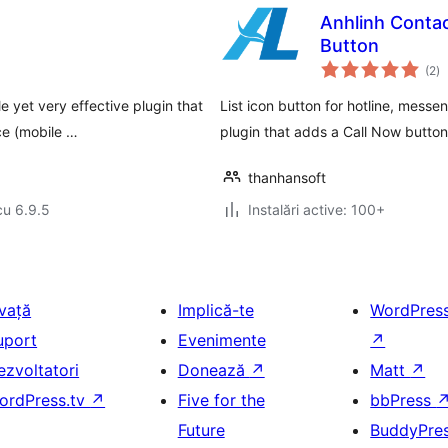
Anhlinh Contact
Button
to
(2
)
ap
e yet very effective plugin that
List icon button for hotline, messen
ce (mobile …
plugin that adds a Call Now button
thanhansoft
cu 6.9.5
Instalări active: 100+
nvață
Implică-te
WordPres
uport
Evenimente
↗
ezvoltatori
Donează
↗
Matt
↗
ordPress.tv
↗
Five for the
bbPress
Future
BuddyPre