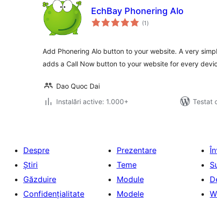
EchBay Phonering Alo
total
(1
)
aprecieri
Add Phonering Alo button to your website. A very simpl
adds a Call Now button to your website for every devi
Dao Quoc Dai
Instalări active: 1.000+
Testat 
Despre
Prezentare
Î
Știri
Teme
S
Găzduire
Module
D
Confidențialitate
Modele
W