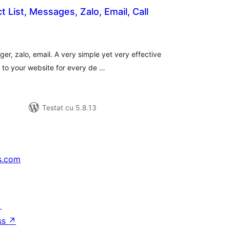
 List, Messages, Zalo, Email, Call
tal
recieri
ger, zalo, email. A very simple yet very effective
 to your website for every de …
Testat cu 5.8.13
s.com
↗
ss
↗