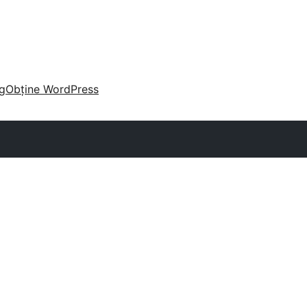
g
Obține WordPress