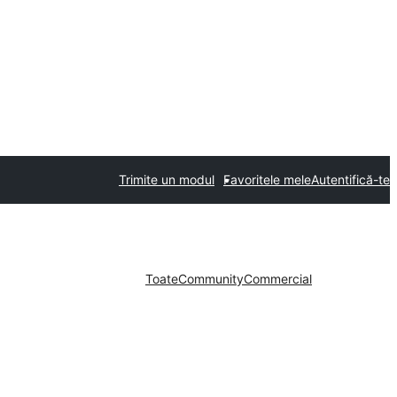
Trimite un modul
Favoritele mele
Autentifică-te
Toate
Community
Commercial