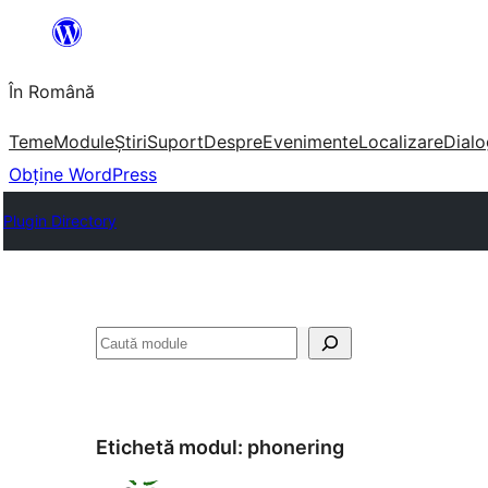
Sari
la
În Română
conținut
Teme
Module
Știri
Suport
Despre
Evenimente
Localizare
Dialo
Obține WordPress
Plugin Directory
Caută
Etichetă modul:
phonering