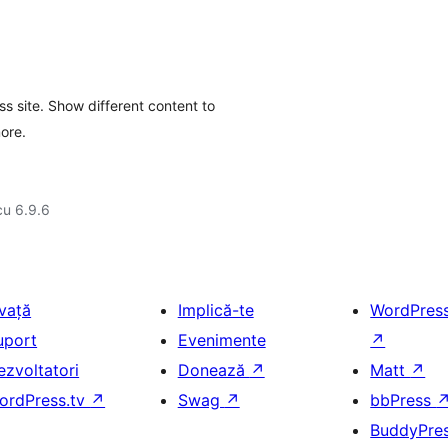
s site. Show different content to
more.
cu 6.9.6
nvață
Implică-te
WordPres
uport
Evenimente
↗
ezvoltatori
Donează
↗
Matt
↗
ordPress.tv
↗
Swag
↗
bbPress
BuddyPre