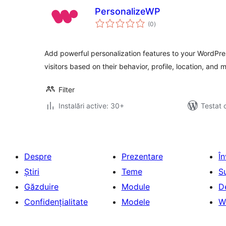
PersonalizeWP
total
(0
)
aprecieri
Add powerful personalization features to your WordPres
visitors based on their behavior, profile, location, and 
Filter
Instalări active: 30+
Testat 
Despre
Prezentare
Î
Știri
Teme
S
Găzduire
Module
D
Confidențialitate
Modele
W