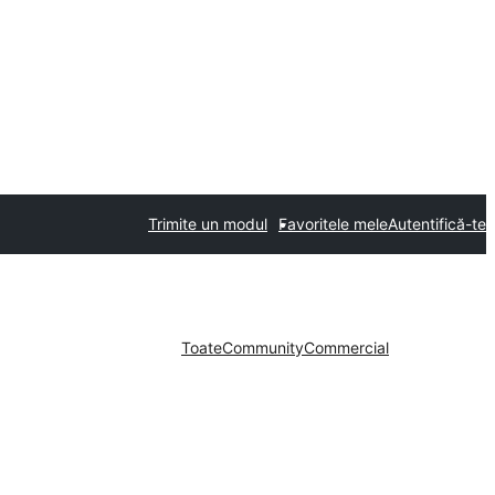
Trimite un modul
Favoritele mele
Autentifică-te
Toate
Community
Commercial