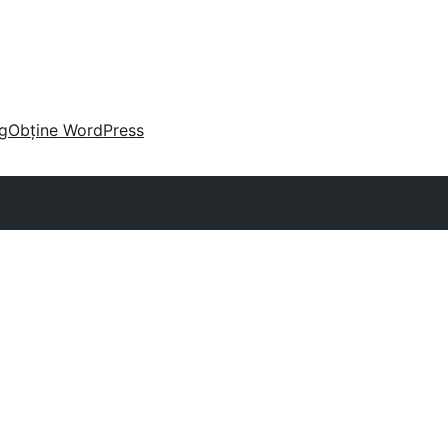
g
Obține WordPress