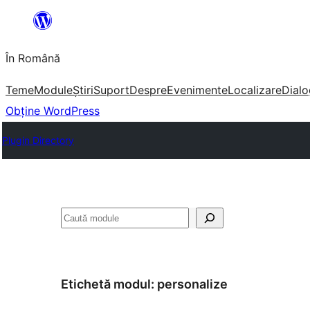
Sari
la
În Română
conținut
Teme
Module
Știri
Suport
Despre
Evenimente
Localizare
Dialo
Obține WordPress
Plugin Directory
Caută
Etichetă modul:
personalize