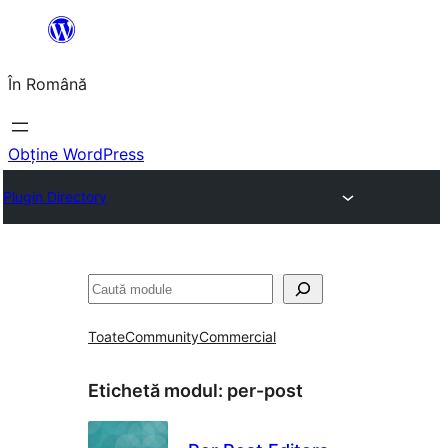
Sari
la
În Română
conținut
Obține WordPress
Plugin Directory
Caută
Toate
Community
Commercial
Etichetă modul:
per-post