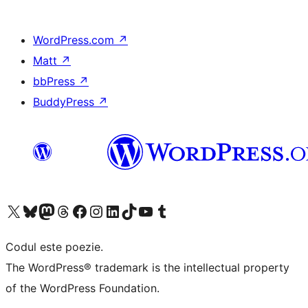
WordPress.com
↗
Matt
↗
bbPress
↗
BuddyPress
↗
Mergi la contul nostru X (fost Twitter)
Vizitează contul nostru Bluesky
Vizitează contul nostru Mastodon
Vizitează contul nostru Threads
Vizitează pagina noastră Facebook
Vizitează-ne pe Instagram
Vizitează-ne pe LinkedIn
Vizitează contul nostru TikTok
Vizitează canalul nostru YouTube
Vizitează contul nostru Tumblr
Codul este poezie.
The WordPress® trademark is the intellectual property
of the WordPress Foundation.