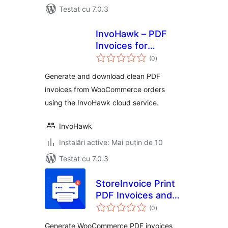
Testat cu 7.0.3
InvoHawk – PDF
Invoices for
total
WooCommerce
(0
)
aprecieri
Generate and download clean PDF
invoices from WooCommerce orders
using the InvoHawk cloud service.
InvoHawk
Instalări active: Mai puțin de 10
Testat cu 7.0.3
StoreInvoice Print
PDF Invoices and
total
Packing Slips for
(0
)
aprecieri
WooCommerce
Generate WooCommerce PDF invoices