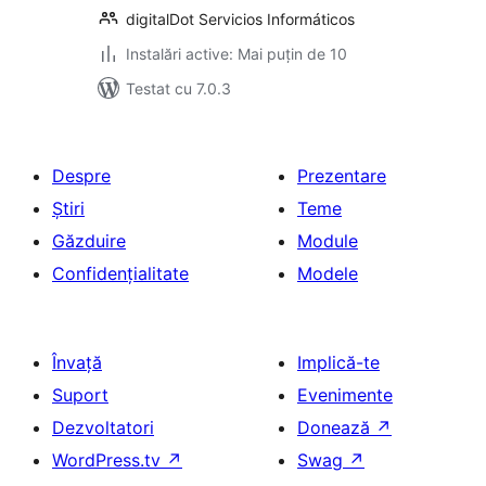
digitalDot Servicios Informáticos
Instalări active: Mai puțin de 10
Testat cu 7.0.3
Despre
Prezentare
Știri
Teme
Găzduire
Module
Confidențialitate
Modele
Învață
Implică-te
Suport
Evenimente
Dezvoltatori
Donează
↗
WordPress.tv
↗
Swag
↗