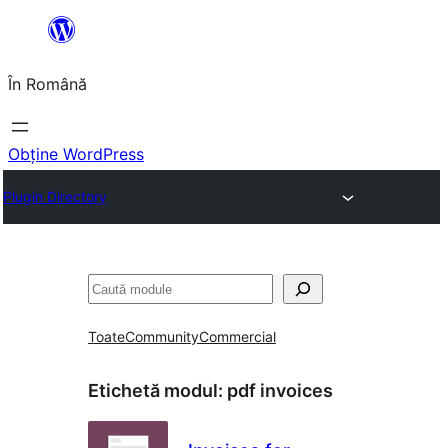
Sari
la
În Română
conținut
Obține WordPress
Plugin Directory
Caută
Toate
Community
Commercial
Etichetă modul:
pdf invoices