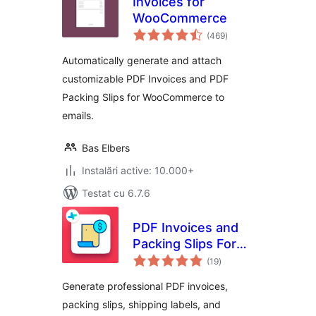
Invoices for
WooCommerce
total
(469
)
aprecieri
Automatically generate and attach
customizable PDF Invoices and PDF
Packing Slips for WooCommerce to
emails.
Bas Elbers
Instalări active: 10.000+
Testat cu 6.7.6
PDF Invoices and
Packing Slips For
total
WooCommerce
(19
)
aprecieri
Generate professional PDF invoices,
packing slips, shipping labels, and