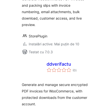
and packing slips with invoice
numbering, email attachments, bulk
download, customer access, and live
preview.
StorePlugin
Instalări active: Mai puțin de 10
Testat cu 7.0.3
ddverifactu
total
(0
)
aprecieri
Generate and manage secure encrypted
PDF invoices for WooCommerce, with
protected downloads from the customer
account.