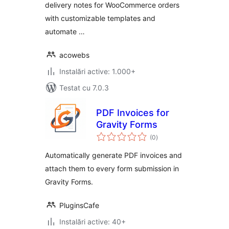
delivery notes for WooCommerce orders
with customizable templates and
automate …
acowebs
Instalări active: 1.000+
Testat cu 7.0.3
PDF Invoices for
Gravity Forms
total
(0
)
aprecieri
Automatically generate PDF invoices and
attach them to every form submission in
Gravity Forms.
PluginsCafe
Instalări active: 40+