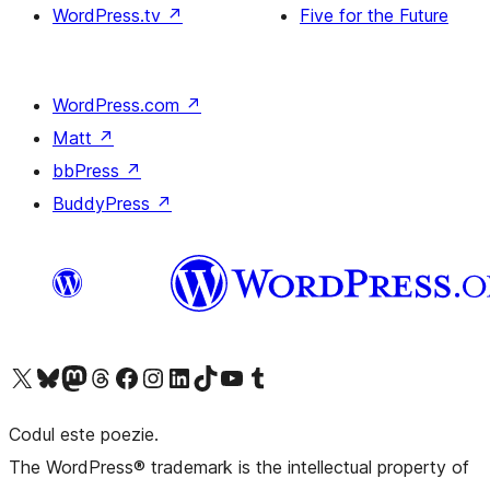
WordPress.tv
↗
Five for the Future
WordPress.com
↗
Matt
↗
bbPress
↗
BuddyPress
↗
Mergi la contul nostru X (fost Twitter)
Vizitează contul nostru Bluesky
Vizitează contul nostru Mastodon
Vizitează contul nostru Threads
Vizitează pagina noastră Facebook
Vizitează-ne pe Instagram
Vizitează-ne pe LinkedIn
Vizitează contul nostru TikTok
Vizitează canalul nostru YouTube
Vizitează contul nostru Tumblr
Codul este poezie.
The WordPress® trademark is the intellectual property of