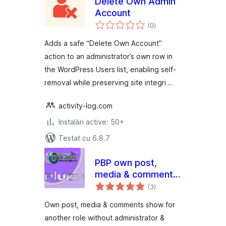
Delete Own Admin
Account
total
(0
)
aprecieri
Adds a safe “Delete Own Account”
action to an administrator’s own row in
the WordPress Users list, enabling self-
removal while preserving site integri …
activity-log.com
Instalări active: 50+
Testat cu 6.8.7
PBP own post,
media & comments
total
for Author
(3
)
aprecieri
Own post, media & comments show for
another role without administrator &