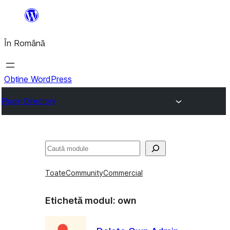
Sari
la
În Română
conținut
Obține WordPress
Plugin Directory
Caută
Toate
Community
Commercial
Etichetă modul:
own