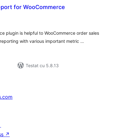
Report for WooCommerce
tal
recieri
e plugin is helpful to WooCommerce order sales
porting with various important metric …
Testat cu 5.8.13
s.com
↗
ss
↗