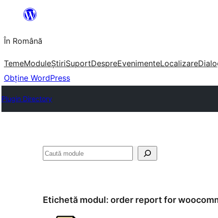
Sari
la
În Română
conținut
Teme
Module
Știri
Suport
Despre
Evenimente
Localizare
Dialo
Obține WordPress
Plugin Directory
Caută
Etichetă modul:
order report for woocom