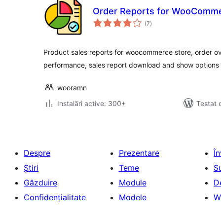
Order Reports for WooComm
total
(7
)
aprecieri
Product sales reports for woocommerce store, order ov
performance, sales report download and show options 
wooramn
Instalări active: 300+
Testat 
Despre
Prezentare
Î
Știri
Teme
S
Găzduire
Module
D
Confidențialitate
Modele
W