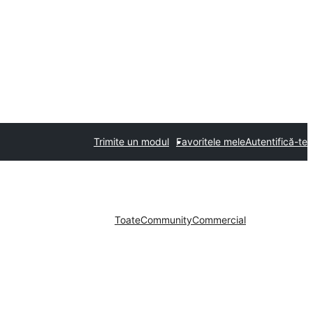
Trimite un modul
Favoritele mele
Autentifică-te
Toate
Community
Commercial