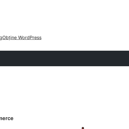
g
Obține WordPress
merce