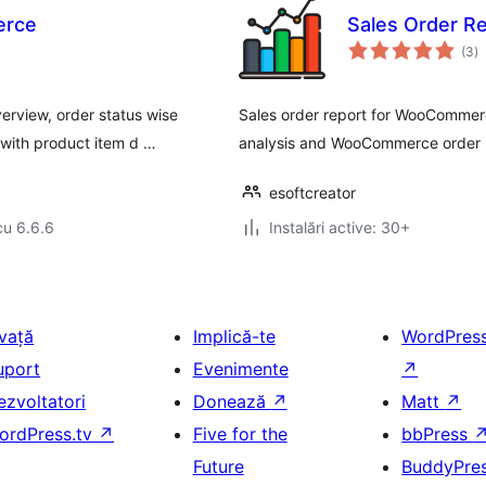
erce
Sales Order 
to
(3
)
ap
erview, order status wise
Sales order report for WooCommerc
with product item d …
analysis and WooCommerce order re
esoftcreator
cu 6.6.6
Instalări active: 30+
nvață
Implică-te
WordPres
uport
Evenimente
↗
ezvoltatori
Donează
↗
Matt
↗
ordPress.tv
↗
Five for the
bbPress
Future
BuddyPre