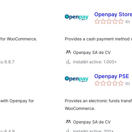
Openpay Store
to
(0
)
ap
y for WooCommerce.
Provides a cash payment method
Openpay SA de CV
cu 6.8.7
Instalări active: 1.000+
Openpay PSE
to
(0
)
ap
 with Openpay for
Provides an electronic funds tran
WooCommerce.
Openpay SA de CV
cu 6.4.9
Instalări active: 200+