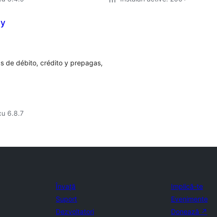
ay
as de débito, crédito y prepagas,
cu 6.8.7
Învață
Implică-te
Suport
Evenimente
Dezvoltatori
Donează
↗