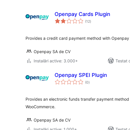
Openpay Cards Plugin
total
(12
)
aprecieri
Provides a credit card payment method with Openpa
Openpay SA de CV
Instalări active: 3.000+
Testat 
Openpay SPEI Plugin
total
(0
)
aprecieri
Provides an electronic funds transfer payment method
WooCommerce.
Openpay SA de CV
Instalări active: 1.000+
Testat 