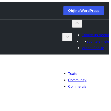
Obține WordPress
Trimite un modul
Favoritele mele
Autentifică-te
Toate
Community
Commercial