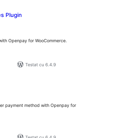
s Plugin
tal
recieri
 with Openpay for WooCommerce.
Testat cu 6.4.9
tal
recieri
sfer payment method with Openpay for
Testat cu 6.4.9