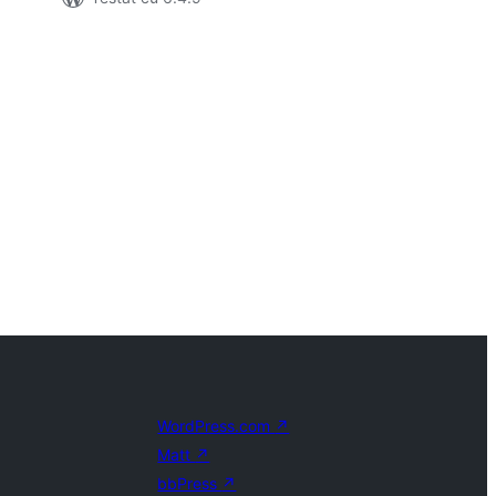
WordPress.com
↗
Matt
↗
bbPress
↗