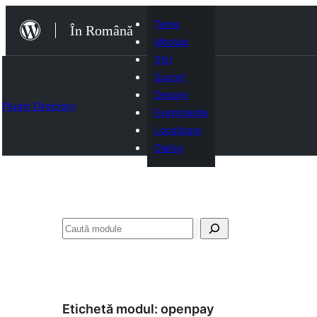
Sari
Teme
În Română
la
Module
conținut
Știri
Suport
Despre
Plugin Directory
Evenimente
Localizare
Dialog
Caută
Etichetă modul:
openpay