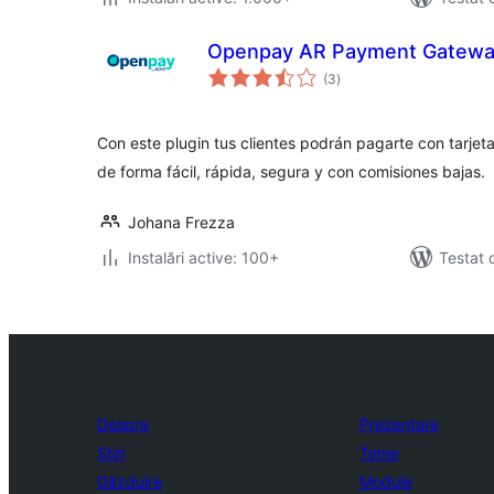
Openpay AR Payment Gatew
total
(3
)
aprecieri
Con este plugin tus clientes podrán pagarte con tarjet
de forma fácil, rápida, segura y con comisiones bajas.
Johana Frezza
Instalări active: 100+
Testat 
Despre
Prezentare
Știri
Teme
Găzduire
Module