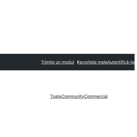
Trimite un modul
Favoritele mele
Autentifică-te
Toate
Community
Commercial