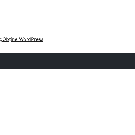
g
Obține WordPress