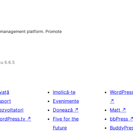
p management platform. Promote
cu 6.6.5
nvață
Implică-te
WordPres
uport
Evenimente
↗
ezvoltatori
Donează
↗
Matt
↗
ordPress.tv
↗
Five for the
bbPress
Future
BuddyPre