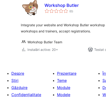
Workshop Butler
total
(0
)
aprecieri
Integrate your website and Workshop Butler worksho
workshops and trainers, accept registrations.
Workshop Butler Team
Instalări active: 20+
Testat 
Despre
Prezentare
Î
Știri
Teme
S
Găzduire
Module
D
Confidențialitate
Modele
W