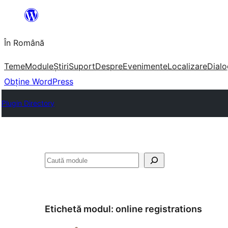
Sari
la
În Română
conținut
Teme
Module
Știri
Suport
Despre
Evenimente
Localizare
Dialo
Obține WordPress
Plugin Directory
Caută
Etichetă modul:
online registrations